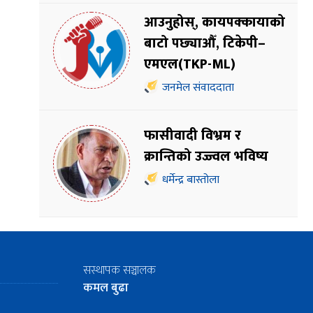
आउनुहोस्, कायपक्कायाको
बाटो पछ्याऔँ, टिकेपी–
एमएल(TKP-ML)
जनमेल संवाददाता
फासीवादी विभ्रम र
क्रान्तिको उज्ज्वल भविष्य
धर्मेन्द्र बास्तोला
सस्थापक सञ्चालक
कमल बुढा