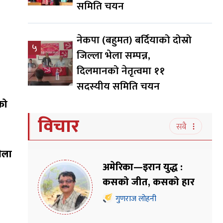
समिति चयन
नेकपा (बहुमत) बर्दियाको दोस्रो
५
जिल्ला भेला सम्पन्न,
दिलमानको नेतृत्वमा ११
सदस्यीय समिति चयन
को
विचार
सबै
भेला
अमेरिका—इरान युद्ध :
कसको जीत, कसको हार
गुणराज लोहनी