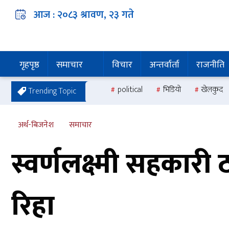
आज :
२०८३ श्रावण, २३
गते
गृहपृष्ठ
समाचार
विचार
अन्तर्वार्ता
राजनीति
political
भिडियो
खेलकुद
Trending Topic
अर्थ-बिजनेश
समाचार
स्वर्णलक्ष्मी सहकारी
रिहा