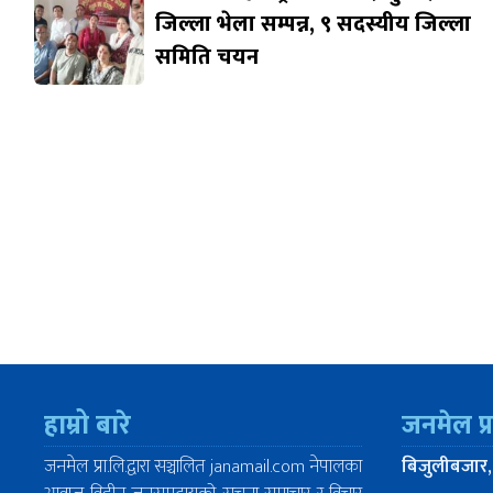
जिल्ला भेला सम्पन्न, ९ सदस्यीय जिल्ला
समिति चयन
हाम्रो बारे
जनमेल प्
जनमेल प्रा.लि.द्वारा सञ्चालित janamail.com नेपालका
बिजुलीबजार,