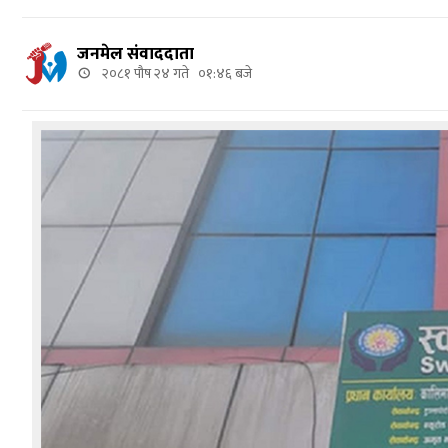
जनमेल संवाददाता
२०८१ पौष २४ गते ०१:४६ बजे