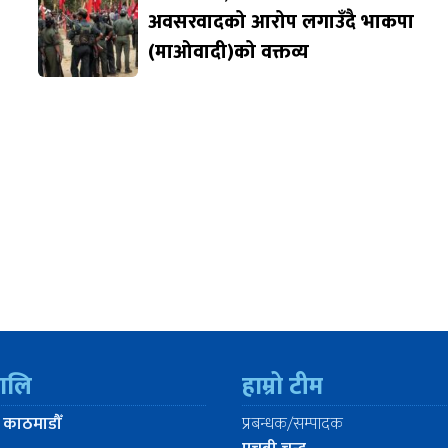
अवसरवादको आरोप लगाउँदै भाकपा
(माओवादी)को वक्तव्य
रालि
हाम्रो टीम
 काठमाडौँ
प्रबन्धक/सम्पादक