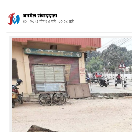
जनमेल संवाददाता
२०८१ पौष २४ गते ०२:२८ बजे