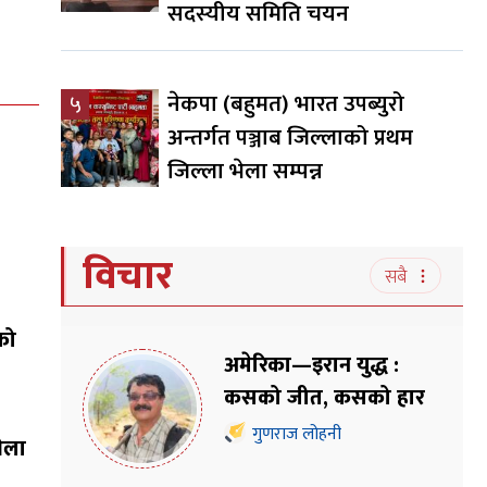
सदस्यीय समिति चयन
नेकपा (बहुमत) भारत उपब्युरो
५
अन्तर्गत पञ्जाब जिल्लाको प्रथम
जिल्ला भेला सम्पन्न
विचार
सबै
को
अमेरिका—इरान युद्ध :
कसको जीत, कसको हार
गुणराज लोहनी
भेला