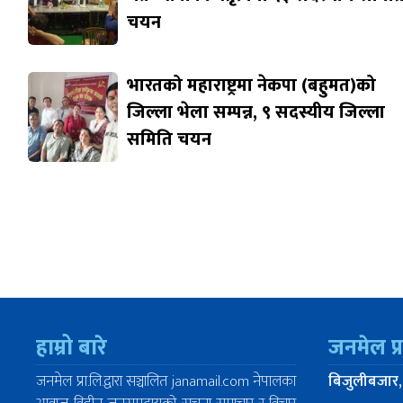
चयन
भारतको महाराष्ट्रमा नेकपा (बहुमत)को
जिल्ला भेला सम्पन्न, ९ सदस्यीय जिल्ला
समिति चयन
हाम्रो बारे
जनमेल प्
जनमेल प्रा.लि.द्वारा सञ्चालित janamail.com नेपालका
बिजुलीबजार,