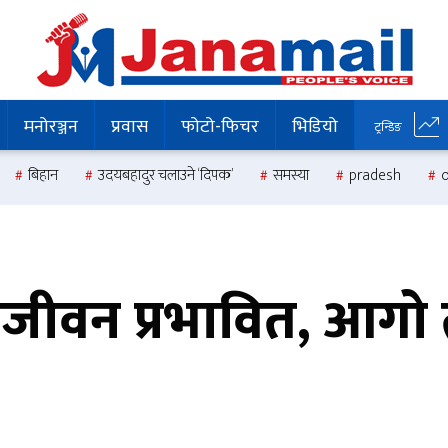
मनोरञ्जन
प्रवास
फोटो-फिचर
भिडियो
ट्रन्डिङ
बिहान
उदयबहादुर चलाउने ‘दिपक’
समस्या
pradesh
जीवन प्रभावित, आगो त