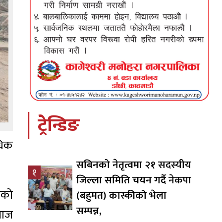
ट्रेन्डिङ
धिक
सबिनको नेतृत्वमा २१ सदस्यीय
१
जिल्ला समिति चयन गर्दै नेकपा
एको
(बहुमत) कास्कीको भेला
सम्पन्न,
 आज