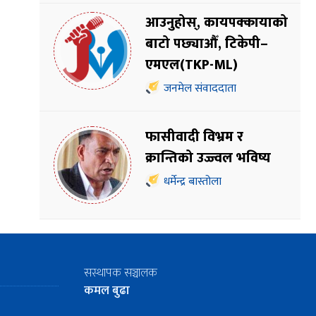
आउनुहोस्, कायपक्कायाको
बाटो पछ्याऔँ, टिकेपी–
एमएल(TKP-ML)
जनमेल संवाददाता
फासीवादी विभ्रम र
क्रान्तिको उज्ज्वल भविष्य
धर्मेन्द्र बास्तोला
सस्थापक सञ्चालक
कमल बुढा