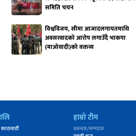
समिति चयन
विश्वविजय, सीमा आजादलगायतमाथि
अवसरवादको आरोप लगाउँदै भाकपा
(माओवादी)को वक्तव्य
रालि
हाम्रो टीम
 काठमाडौँ
प्रबन्धक/सम्पादक