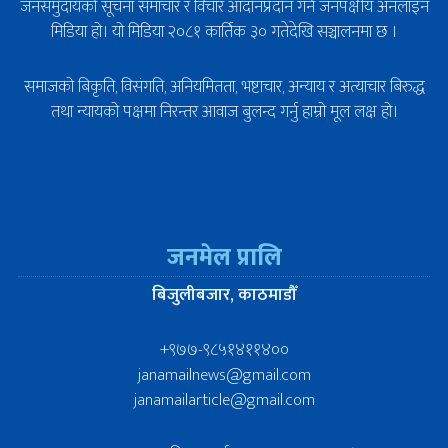
जनसमुदायको सूचना समाचार र विचार आदानप्रदान गर्ने जनपक्षीय अनलाइन
मिडिया हो। यो मिडिया २०८१ कार्तिक ३० गतेदेखि सञ्चालनमा छ ।
समाजको बिकृति, विसंगति, अनियमितता, भष्टाचार, अन्याय र अत्याचार बिरुद्ध
तथा न्यायको पक्षमा निरन्तर आवाज बुलन्द गर्नु हाम्रो मूल लक्ष हो।
जनमेल प्रालि
बिजुलीबजार, काठमाडौँ
+९७७-९८५१४११४००
janamailnews@gmail.com
janamailarticle@gmail.com