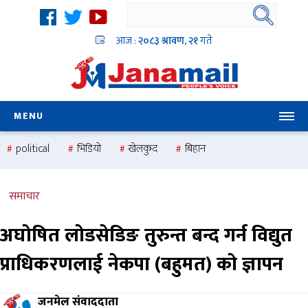
आज :
२०८३ श्रावण, २१
गते
MENU
political
भिडियो
खेलकुद
बिहान
उदयबहादुर चलाउने ‘दिपक’
समस्या
pradesh
one
national
health
समाचार
अघोषित लोडसेडिङ तुरुन्त बन्द गर्न विद्युत
प्राधिकरणलाई नेकपा (बहुमत) को ज्ञापन
जनमेल संवाददाता