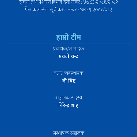
सूचना तथा प्रशारण विभाग दर्ता नम्बर : ४७८३-२०८१/२०८२
प्रेस काउन्सिल सूचीकरण नम्बर : ४७८९-२०८१/०८२
हाम्रो टीम
प्रबन्धक/सम्पादक
एचबी चन्द
बजार व्यबस्थापक
जी बिष्ट
सञ्चालक सदस्य
बिरेन्द्र शाह
सस्थापक सञ्चालक