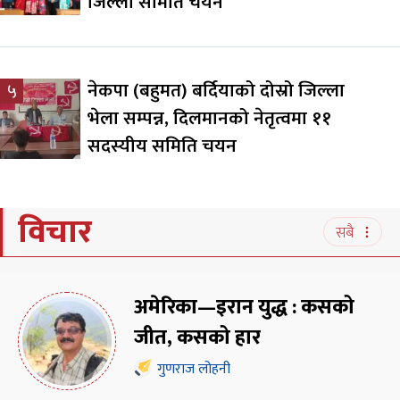
जिल्ला समिति चयन
नेकपा (बहुमत) बर्दियाको दोस्रो जिल्ला
५
भेला सम्पन्न, दिलमानको नेतृत्वमा ११
सदस्यीय समिति चयन
विचार
सबै
अमेरिका—इरान युद्ध : कसको
जीत, कसको हार
गुणराज लोहनी