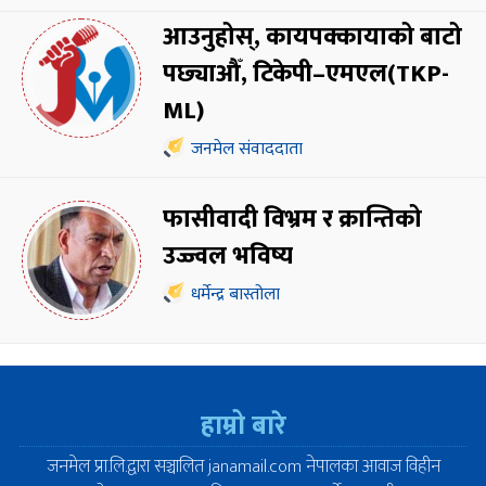
आउनुहोस्, कायपक्कायाको बाटो
पछ्याऔँ, टिकेपी–एमएल(TKP-
ML)
जनमेल संवाददाता
फासीवादी विभ्रम र क्रान्तिको
उज्ज्वल भविष्य
धर्मेन्द्र बास्तोला
हाम्रो बारे
जनमेल प्रा.लि.द्वारा सञ्चालित janamail.com नेपालका आवाज विहीन