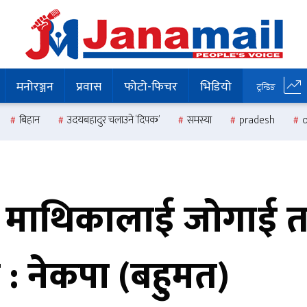
मनोरञ्जन
प्रवास
फोटो-फिचर
भिडियो
ट्रन्डिङ
बिहान
उदयबहादुर चलाउने ‘दिपक’
समस्या
pradesh
 माथिकालाई जोगाई त
छ : नेकपा (बहुमत)