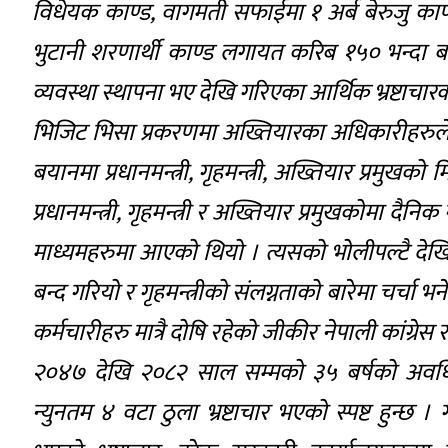
विधेयक काण्ड, वागमती सफाईमा १ अर्ब बेरुजु काण्ड,
भुटानी शरणार्थी काण्ड लगायत करिब १५० भन्दा 
व्यवस्था स्थापना भए देखि गरिएका आर्थिक भ्रष्टाचारक
भिजिट भिसा प्रकरणमा अख्तियारका अधिकारीहरुले स
बयानमा प्रधानमन्त्री, गृहमन्त्री, अख्तियार प्रमु
प्रधानमन्त्री, गृहमन्त्री र अख्तियार प्रमुखकोमा दैन
माध्यमहरुमा आएको थियो । त्यसको भोलीपल्टै देखि प्र
बन्द गरियो र गृहमन्त्रीको संलग्नताको बारेमा चर्चा भ
कर्मचारीहरु मात्रै दोषि रहेको जीकीर नेपाली कांग्रे
२०४७ देखि २०८२ साल सम्मको ३५ बर्षको अवधिम
न्युनतम ४ वटा ठुला भ्रष्टाचार भएको स्पष्ट हुन्छ 