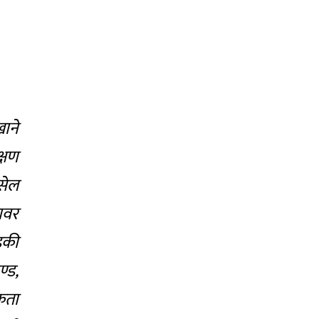
ाने
क्षण
सेल
टावर
्डकी
ण्ड,
कता