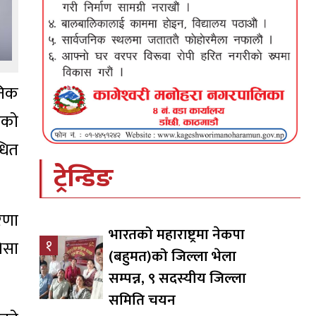
निक
एको
्धित
ट्रेन्डिङ
रणा
भारतको महाराष्ट्रमा नेकपा
१
िसा
(बहुमत)को जिल्ला भेला
सम्पन्न, ९ सदस्यीय जिल्ला
समिति चयन