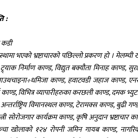
ि :
ो कडी
थामा भएको भ्रष्टाचारको पछिल्लो प्रकरण हो । मेलम्ची ख
्याक निर्माण काण्ड, विद्युत बक्यौता मिनाह काण्ड, सुर
÷साउथचाइना÷धमिजा काण्ड, हवाटवडी जहाज काण्ड, एन
ाई काण्ड, विभित्र व्यापारीहरुका करछली काण्ड, दमक भ्यु
 अन्तर्राष्ट्रिय विमानस्थल काण्ड, टेरामक्स काण्ड, बुढी गण
त्री सोरोजगार कार्यक्रम काण्ड, कृषि अनुदान भ्रष्टाचार का
्ड, टुकुचा खोलाको १२४ रोपनी जमिन गायब काण्ड, नागरि