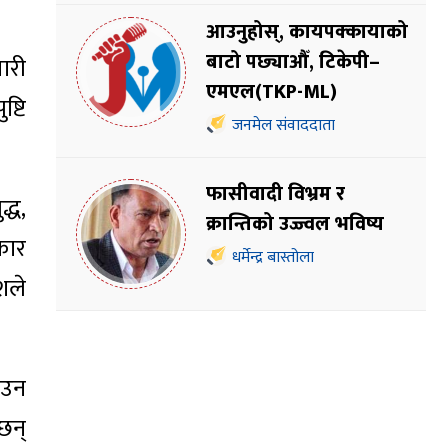
आउनुहोस्, कायपक्कायाको
बाटो पछ्याऔँ, टिकेपी–
ारी
एमएल(TKP-ML)
ष्टि
जनमेल संवाददाता
फासीवादी विभ्रम र
्ध,
क्रान्तिको उज्ज्वल भविष्य
कार
धर्मेन्द्र बास्तोला
शले
ढाउन
छन्