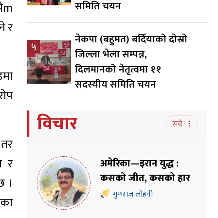
समिति चयन
आपैm
ने र
नेकपा (बहुमत) बर्दियाको दोस्रो
५
जिल्ला भेला सम्पन्न,
दिलमानको नेतृत्वमा ११
डमा
सदस्यीय समिति चयन
आरोप
विचार
सबै
 तर
ा र
अमेरिका—इरान युद्ध :
कसको जीत, कसको हार
छ ।
गुणराज लोहनी
एका