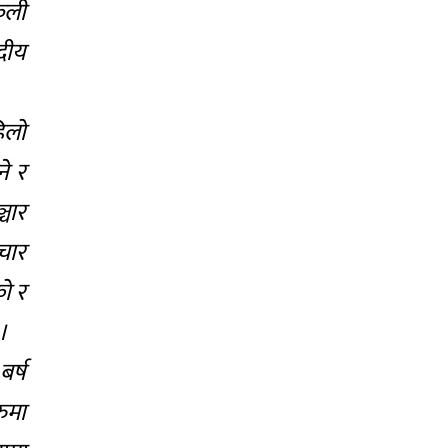
्कली
दीय
िलो
ने र
्चार
रचार
को र
।
र्ष
रुमा