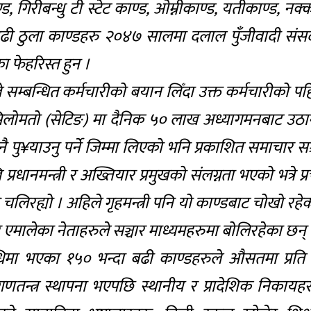
 गिरीबन्धु टी स्टेट काण्ड, ओम्नीकाण्ड, यतीकाण्ड, नक
बढी ठुला काण्डहरु २०४७ सालमा दलाल पुँजीवादी संस
ा फेहरिस्त हुन ।
म्बन्धित कर्मचारीको बयान लिँदा उक्त कर्मचारीको पह
खको मिलोमतो (सेटिङ) मा दैनिक ५० लाख अध्यागमनबाट उठा
िक नै पु¥याउनु पर्ने जिम्मा लिएको भनि प्रकाशित समाचार सञ
धानमन्त्री र अख्तियार प्रमुखको संलग्नता भएको भत्रे प्
ने चलिरह्यो । अहिले गृहमन्त्री पनि यो काण्डबाट चोखो रहे
स र एमालेका नेताहरुले सञ्चार माध्यमहरुमा बोलिरहेका छन् 
ा भएका १५० भन्दा बढी काण्डहरुले औसतमा प्रति ब
। गणतन्त्र स्थापना भएपछि स्थानीय र प्रादेशिक निकायह