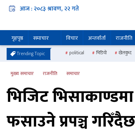
आज :
२०८३ श्रावण, २२
गते
गृहपृष्ठ
समाचार
विचार
अन्तर्वार्ता
राजनीति
political
भिडियो
खेलकुद
Trending Topic
मुख्य समाचार
राजनीति
समाचार
भिजिट भिसाकाण्डमा
फसाउने प्रपञ्च गरिँदै