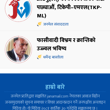
पछ्याऔँ, टिकेपी–एमएल(TKP-
ML)
जनमेल संवाददाता
फासीवादी विभ्रम र क्रान्तिको
उज्ज्वल भविष्य
धर्मेन्द्र बास्तोला
हाम्रो बारे
जनमेल प्रा.लि.द्वारा सञ्चालित janamail.com नेपालका आवाज विहीन
जनसमुदायको सूचना समाचार र विचार आदानप्रदान गर्ने जनपक्षीय अनलाइन
मिडिया हो। यो मिडिया २०८१ कार्तिक ३० गतेदेखि सञ्चालनमा छ ।