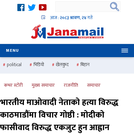
आज :
२०८३ श्रावण, २४
गते
MENU
political
भिडियो
खेलकुद
बिहान
उदयबहादुर चलाउने ‘दिपक’
समस्या
pradesh
one
national
health
कभर स्टोरी
मुख्य समाचार
राजनीति
समाचार
भारतीय माओवादी नेताको हत्या विरुद्ध
काठमाडौंमा विचार गोष्ठी : मोदीको
फासीवाद विरुद्ध एकजुट हुन आह्वान