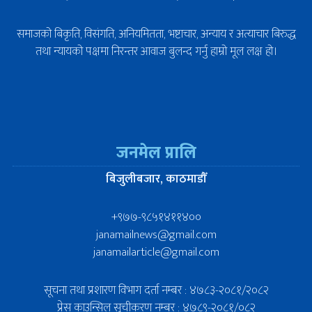
समाजको बिकृति, विसंगति, अनियमितता, भष्टाचार, अन्याय र अत्याचार बिरुद्ध
तथा न्यायको पक्षमा निरन्तर आवाज बुलन्द गर्नु हाम्रो मूल लक्ष हो।
जनमेल प्रालि
बिजुलीबजार, काठमाडौँ
+९७७-९८५१४११४००
janamailnews@gmail.com
janamailarticle@gmail.com
सूचना तथा प्रशारण विभाग दर्ता नम्बर : ४७८३-२०८१/२०८२
प्रेस काउन्सिल सूचीकरण नम्बर : ४७८९-२०८१/०८२