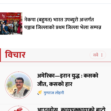
५
नेकपा (बहुमत) भारत उपब्युरो अन्तर्गत
पञ्जाब जिल्लाको प्रथम जिल्ला भेला सम्पन्न
विचार
सबै
अमेरिका—इरान युद्ध : कसको
जीत, कसको हार
गुणराज लोहनी
आउनुहोस्, कायपक्कायाको बाटो