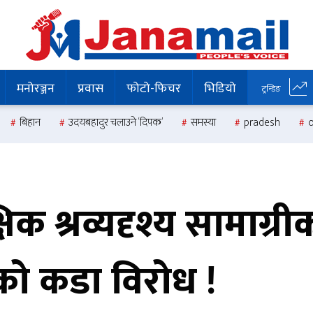
मनोरञ्जन
प्रवास
फोटो-फिचर
भिडियो
ट्रन्डिङ
बिहान
उदयबहादुर चलाउने ‘दिपक’
समस्या
pradesh
िक श्रव्यदृश्य सामाग्र
को कडा विरोध !