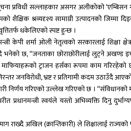
 सूचना प्रविधी सल्लाहकार असगर अलीकोको ‘एम्बिसन ग
 शैक्षिक श्रव्यदृश्य सामाग्री उत्पादनकोे जिम्मा दिइन
ृत्तितर्फ धकेलिएको स्पष्ट हुन्छ ।
त्री केपी शर्मा ओली नेतृत्वको सरकारलाई शिक्षा क्षेत
 भनेको छ, “जनताका छोराछोरीलाई लुट्ने अखण्ड इच
ने माफियाहरूको ट्राजन हर्सका रूपमा काम गरिरहेको 
िरन्तर जनविरोधी, भ्रष्ट र प्रतिगामी कदम उठाउँदै आएक
्ने गरी निर्णय गरिएको उल्लेख गरिएको छ । “संविधानको म
प्रधानमन्त्री स्वयंले यस्तो अभिव्यक्ति दिनु दुर्भाग्यप
माग राख्दै अखिल (क्रान्तिकारी) ले शिक्षालाई राज्यको प