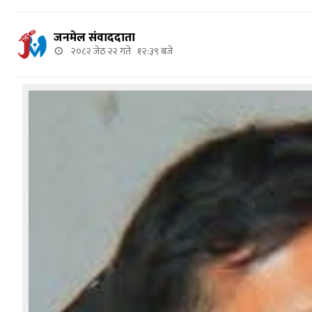
जनमेल संवाददाता
२०८२ जेठ २२ गते १२:३९ बजे