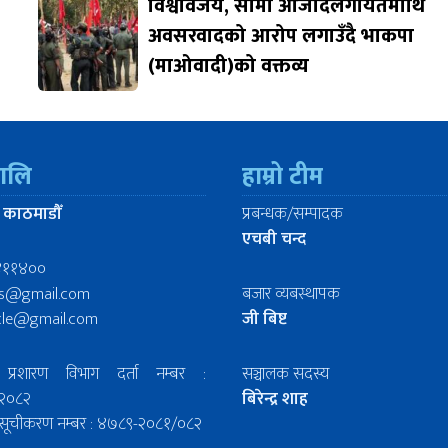
विश्वविजय, सीमा आजादलगायतमाथि
अवसरवादको आरोप लगाउँदै भाकपा
(माओवादी)को वक्तव्य
रालि
हाम्रो टीम
 काठमाडौँ
प्रबन्धक/सम्पादक
एचबी चन्द
४११४००
ws@gmail.com
बजार व्यबस्थापक
icle@gmail.com
जी बिष्ट
प्रशारण विभाग दर्ता नम्बर :
सञ्चालक सदस्य
२०८२
बिरेन्द्र शाह
िल सूचीकरण नम्बर : ४७८९-२०८१/०८२