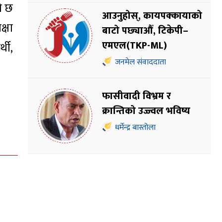
को छ
आउनुहोस्, कायपक्कायाको
्षा
बाटो पछ्याऔँ, टिकेपी–
एमएल(TKP-ML)
्थी,
जनमेल संवाददाता
फासीवादी विभ्रम र
क्रान्तिको उज्ज्वल भविष्य
धर्मेन्द्र बास्तोला