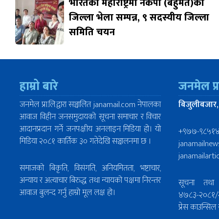
भारतको महाराष्ट्रमा नेकपा (बहुमत)को
जिल्ला भेला सम्पन्न, ९ सदस्यीय जिल्ला
समिति चयन
हाम्रो बारे
जनमेल प्
जनमेल प्रा.लि.द्वारा सञ्चालित janamail.com नेपालका
बिजुलीबजार,
आवाज विहीन जनसमुदायको सूचना समाचार र विचार
आदानप्रदान गर्ने जनपक्षीय अनलाइन मिडिया हो। यो
+९७७-९८५१
मिडिया २०८१ कार्तिक ३० गतेदेखि सञ्चालनमा छ ।
janamailne
janamailart
समाजको बिकृति, विसंगति, अनियमितता, भष्टाचार,
अन्याय र अत्याचार बिरुद्ध तथा न्यायको पक्षमा निरन्तर
सूचना तथा 
आवाज बुलन्द गर्नु हाम्रो मूल लक्ष हो।
४७८३-२०८१/
प्रेस काउन्स