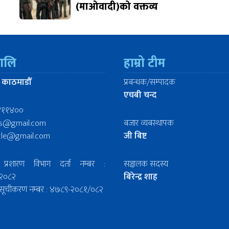
(माओवादी)को वक्तव्य
रालि
हाम्रो टीम
 काठमाडौँ
प्रबन्धक/सम्पादक
एचबी चन्द
४११४००
ws@gmail.com
बजार व्यबस्थापक
icle@gmail.com
जी बिष्ट
प्रशारण विभाग दर्ता नम्बर :
सञ्चालक सदस्य
२०८२
बिरेन्द्र शाह
िल सूचीकरण नम्बर : ४७८९-२०८१/०८२