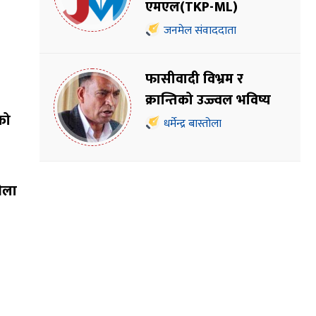
एमएल(TKP-ML)
जनमेल संवाददाता
फासीवादी विभ्रम र
क्रान्तिको उज्ज्वल भविष्य
को
धर्मेन्द्र बास्तोला
भेला