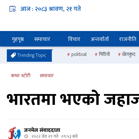
आज :
२०८३ श्रावण, २१
गते
गृहपृष्ठ
समाचार
विचार
अन्तर्वार्ता
राजनीति
political
भिडियो
खेलकुद
Trending Topic
कभर स्टोरी
समाचार
भारतमा भएको जहाज दुर
जनमेल संवाददाता
२०८२ जेठ २९ गते ०९:५३ बजे