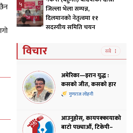
५
 छैन
जिल्ला भेला सम्पन्न,
दिलमानको नेतृत्वमा ११
सदस्यीय समिति चयन
आगो
विचार
सबै
अमेरिका—इरान युद्ध :
कसको जीत, कसको हार
गुणराज लोहनी
आउनुहोस्, कायपक्कायाको
बाटो पछ्याऔँ, टिकेपी–