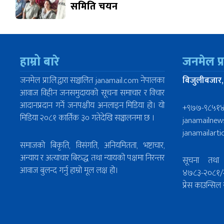
समिति चयन
हाम्रो बारे
जनमेल प्
जनमेल प्रा.लि.द्वारा सञ्चालित janamail.com नेपालका
बिजुलीबजार,
आवाज विहीन जनसमुदायको सूचना समाचार र विचार
आदानप्रदान गर्ने जनपक्षीय अनलाइन मिडिया हो। यो
+९७७-९८५१
मिडिया २०८१ कार्तिक ३० गतेदेखि सञ्चालनमा छ ।
janamailne
janamailart
समाजको बिकृति, विसंगति, अनियमितता, भष्टाचार,
अन्याय र अत्याचार बिरुद्ध तथा न्यायको पक्षमा निरन्तर
सूचना तथा 
आवाज बुलन्द गर्नु हाम्रो मूल लक्ष हो।
४७८३-२०८१/
प्रेस काउन्स