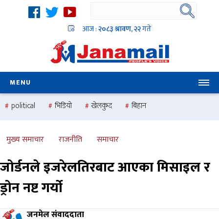
आज :
२०८३ श्रावण, २२
गते
MENU
political
भिडियो
खेलकुद
बिहान
उदयबहादुर चलाउने ‘दिपक’
समस्या
pradesh
one
national
health
मुख्य समाचार
राजनीति
समाचार
जोर्डनले इजरेलतिरबाट आएका मिसाइल र
ड्रोन नष्ट गर्यो
जनमेल संवाददाता