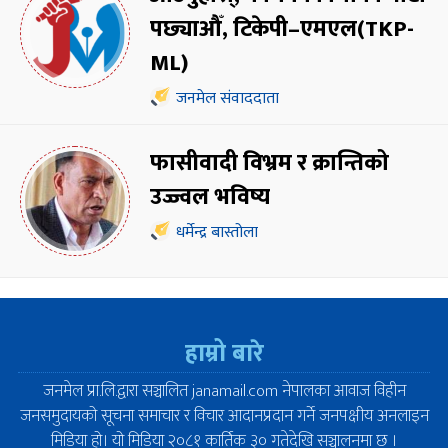
पछ्याऔँ, टिकेपी–एमएल(TKP-
ML)
जनमेल संवाददाता
फासीवादी विभ्रम र क्रान्तिको
उज्ज्वल भविष्य
धर्मेन्द्र बास्तोला
हाम्रो बारे
जनमेल प्रा.लि.द्वारा सञ्चालित janamail.com नेपालका आवाज विहीन
जनसमुदायको सूचना समाचार र विचार आदानप्रदान गर्ने जनपक्षीय अनलाइन
मिडिया हो। यो मिडिया २०८१ कार्तिक ३० गतेदेखि सञ्चालनमा छ ।