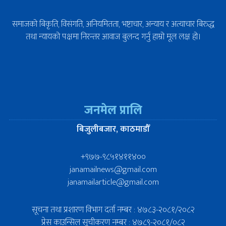
समाजको बिकृति, विसंगति, अनियमितता, भष्टाचार, अन्याय र अत्याचार बिरुद्ध
तथा न्यायको पक्षमा निरन्तर आवाज बुलन्द गर्नु हाम्रो मूल लक्ष हो।
जनमेल प्रालि
बिजुलीबजार, काठमाडौँ
+९७७-९८५१४११४००
janamailnews@gmail.com
janamailarticle@gmail.com
सूचना तथा प्रशारण विभाग दर्ता नम्बर : ४७८३-२०८१/२०८२
प्रेस काउन्सिल सूचीकरण नम्बर : ४७८९-२०८१/०८२