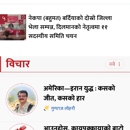
नेकपा (बहुमत) बर्दियाको दोस्रो जिल्ला
५
भेला सम्पन्न, दिलमानको नेतृत्वमा ११
सदस्यीय समिति चयन
विचार
सबै
अमेरिका—इरान युद्ध : कसको
जीत, कसको हार
गुणराज लोहनी
आउनुहोस्, कायपक्कायाको बाटो