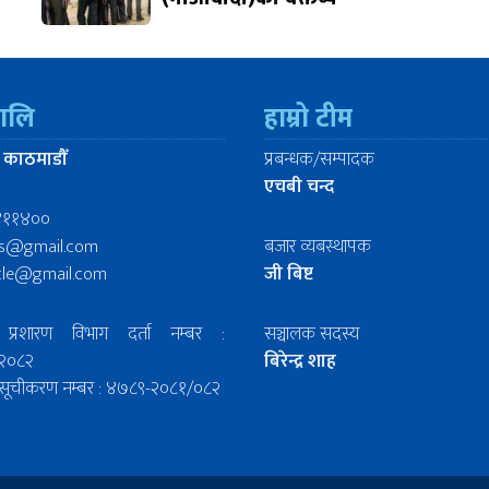
रालि
हाम्रो टीम
 काठमाडौँ
प्रबन्धक/सम्पादक
एचबी चन्द
४११४००
ws@gmail.com
बजार व्यबस्थापक
icle@gmail.com
जी बिष्ट
प्रशारण विभाग दर्ता नम्बर :
सञ्चालक सदस्य
२०८२
बिरेन्द्र शाह
िल सूचीकरण नम्बर : ४७८९-२०८१/०८२