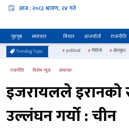
आज :
२०८३ श्रावण, २४
गते
गृहपृष्ठ
समाचार
विचार
अन्तर्वार्ता
राजनीति
political
भिडियो
खेलकुद
Trending Topic
राजनीति
विशेष न्यूज
समाचार
इजरायलले इरानको सार्
उल्लंघन गर्यो : चीन