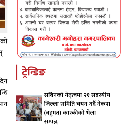
नको
न् ।
ट्रेन्डिङ
दिन
्धि
सबिनको नेतृत्वमा २१ सदस्यीय
१
मान
जिल्ला समिति चयन गर्दै नेकपा
(बहुमत) कास्कीको भेला
सम्पन्न,