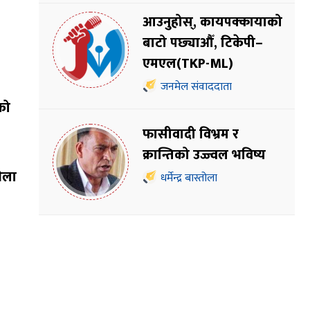
आउनुहोस्, कायपक्कायाको
बाटो पछ्याऔँ, टिकेपी–
एमएल(TKP-ML)
जनमेल संवाददाता
को
फासीवादी विभ्रम र
क्रान्तिको उज्ज्वल भविष्य
भेला
धर्मेन्द्र बास्तोला