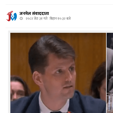
जनमेल संवाददाता
२०८२ जेठ ३१ गते बिहान १०:३२ बजे