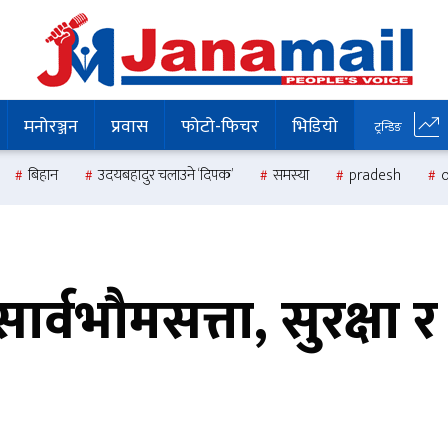
मनोरञ्जन
प्रवास
फोटो-फिचर
भिडियो
ट्रन्डिङ
बिहान
उदयबहादुर चलाउने ‘दिपक’
समस्या
pradesh
वभौमसत्ता, सुरक्षा र 