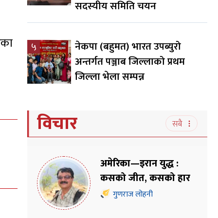
सदस्यीय समिति चयन
ेका
नेकपा (बहुमत) भारत उपब्युरो
५
अन्तर्गत पञ्जाब जिल्लाको प्रथम
जिल्ला भेला सम्पन्न
विचार
सबै
अमेरिका—इरान युद्ध :
कसको जीत, कसको हार
गुणराज लोहनी