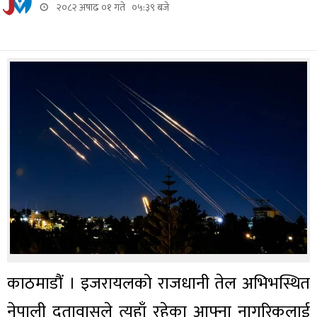
२०८२ अषाढ ०१ गते ०५:३९ बजे
काठमाडौं । इजरायलको राजधानी तेल अभिभस्थित
नेपाली दूतावासले त्यहाँ रहेका आफ्ना नागरिकलाई