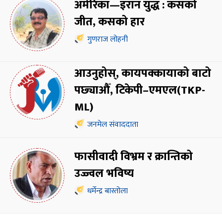
अमेरिका—इरान युद्ध : कसको
जीत, कसको हार
गुणराज लोहनी
आउनुहोस्, कायपक्कायाको बाटो
पछ्याऔँ, टिकेपी–एमएल(TKP-
ML)
जनमेल संवाददाता
फासीवादी विभ्रम र क्रान्तिको
उज्ज्वल भविष्य
धर्मेन्द्र बास्तोला