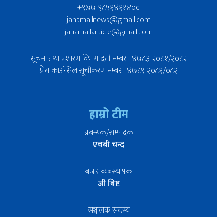
+९७७-९८५१४११४००
janamailnews@gmail.com
janamailarticle@gmail.com
सूचना तथा प्रशारण विभाग दर्ता नम्बर : ४७८३-२०८१/२०८२
प्रेस काउन्सिल सूचीकरण नम्बर : ४७८९-२०८१/०८२
हाम्रो टीम
प्रबन्धक/सम्पादक
एचबी चन्द
बजार व्यबस्थापक
जी बिष्ट
सञ्चालक सदस्य