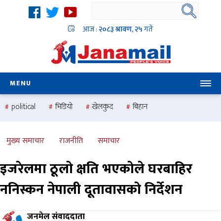
आज :
२०८३ श्रावण, २५
गते
MENU
political
भिडियो
खेलकुद
बिहान
उदयबहादुर चलाउने ‘दिपक’
समस्या
pradesh
one
national
health
मुख्य समाचार
राजनीति
समाचार
इजरेलमा ठूलो क्षति भएकोले घरबाहिर
ननिस्कन नेपाली दूतावासको निर्देशन
जनमेल संवाददाता