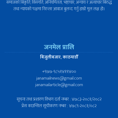
समाजको बिकृति, विसंगति, अनियमितता, भष्टाचार, अन्याय र अत्याचार बिरुद्ध
तथा न्यायको पक्षमा निरन्तर आवाज बुलन्द गर्नु हाम्रो मूल लक्ष हो।
जनमेल प्रालि
बिजुलीबजार, काठमाडौँ
+९७७-९८५१४११४००
janamailnews@gmail.com
janamailarticle@gmail.com
सूचना तथा प्रशारण विभाग दर्ता नम्बर : ४७८३-२०८१/२०८२
प्रेस काउन्सिल सूचीकरण नम्बर : ४७८९-२०८१/०८२