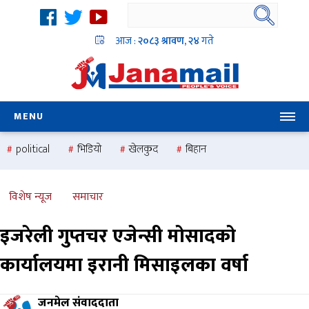
आज :
२०८३ श्रावण, २४
गते
MENU
political
भिडियो
खेलकुद
बिहान
उदयबहादुर चलाउने ‘दिपक’
समस्या
pradesh
one
national
health
विशेष न्यूज
समाचार
इजरेली गुप्तचर एजेन्सी मोसादको
कार्यालयमा इरानी मिसाइलका वर्षा
जनमेल संवाददाता