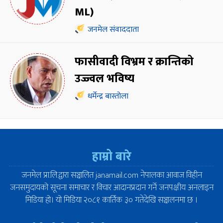
ML)
जनमेल संवाददाता
फासीवादी विभ्रम र क्रान्तिको
उज्ज्वल भविष्य
धर्मेन्द्र बास्तोला
हाम्रो बारे
जनमेल प्रा.लि.द्वारा सञ्चालित janamail.com नेपालका आवाज विहीन
जनसमुदायको सूचना समाचार र विचार आदानप्रदान गर्ने जनपक्षीय अनलाइन
मिडिया हो। यो मिडिया २०८१ कार्तिक ३० गतेदेखि सञ्चालनमा छ ।