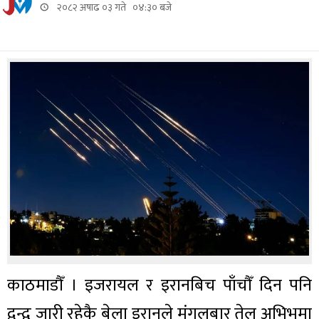
२०८२ अषाढ ०३ गते ०४:३० बजे
काठमाडौँ । इजरायल र इरानबिच पाँचौँ दिन पनि
द्वन्द्व जारी रहेकै बेला इरानले मंगलबार तेल अभिभमा