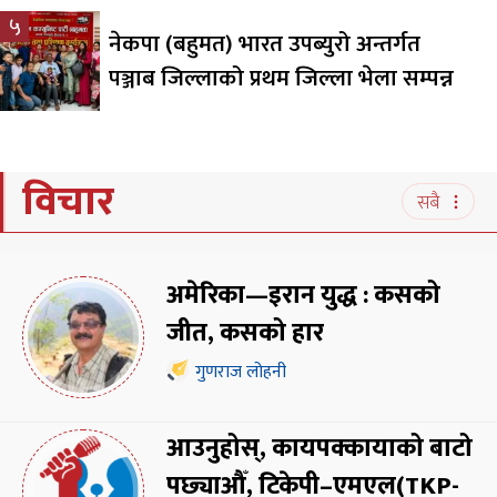
५
नेकपा (बहुमत) भारत उपब्युरो अन्तर्गत
पञ्जाब जिल्लाको प्रथम जिल्ला भेला सम्पन्न
विचार
सबै
अमेरिका—इरान युद्ध : कसको
जीत, कसको हार
गुणराज लोहनी
आउनुहोस्, कायपक्कायाको बाटो
पछ्याऔँ, टिकेपी–एमएल(TKP-