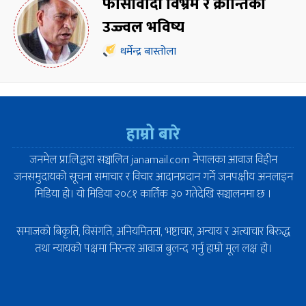
फासीवादी विभ्रम र क्रान्तिको
उज्ज्वल भविष्य
धर्मेन्द्र बास्तोला
हाम्रो बारे
जनमेल प्रा.लि.द्वारा सञ्चालित janamail.com नेपालका आवाज विहीन
जनसमुदायको सूचना समाचार र विचार आदानप्रदान गर्ने जनपक्षीय अनलाइन
मिडिया हो। यो मिडिया २०८१ कार्तिक ३० गतेदेखि सञ्चालनमा छ ।
समाजको बिकृति, विसंगति, अनियमितता, भष्टाचार, अन्याय र अत्याचार बिरुद्ध
तथा न्यायको पक्षमा निरन्तर आवाज बुलन्द गर्नु हाम्रो मूल लक्ष हो।