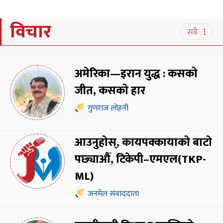
विचार
सबै
अमेरिका—इरान युद्ध : कसको
जीत, कसको हार
गुणराज लोहनी
आउनुहोस्, कायपक्कायाको बाटो
पछ्याऔँ, टिकेपी–एमएल(TKP-
ML)
जनमेल संवाददाता