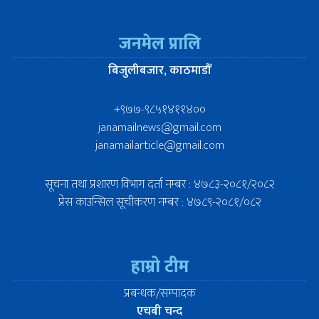
जनमेल प्रालि
बिजुलीबजार, काठमाडौँ
+९७७-९८५१४११४००
janamailnews@gmail.com
janamailarticle@gmail.com
सूचना तथा प्रशारण विभाग दर्ता नम्बर : ४७८३-२०८१/२०८२
प्रेस काउन्सिल सूचीकरण नम्बर : ४७८९-२०८१/०८२
हाम्रो टीम
प्रबन्धक/सम्पादक
एचबी चन्द