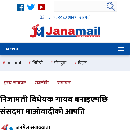
आज :
२०८३ श्रावण, २५
गते
MENU
political
भिडियो
खेलकुद
बिहान
उदयबहादुर चलाउने ‘दिपक’
समस्या
pradesh
one
national
health
मुख्य समाचार
राजनीति
समाचार
निजामती विधेयक गायव बनाइएपछि
संसदमा माओवादीको आपत्ति
जनमेल संवाददाता