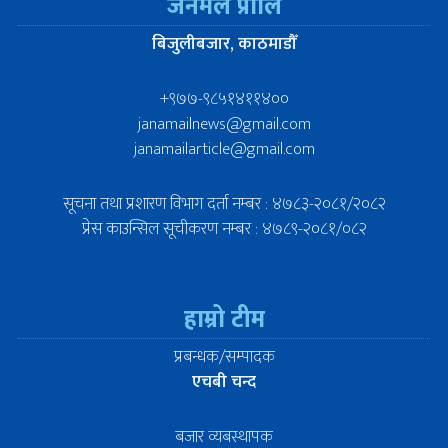
जनमेल प्रालि
बिजुलीबजार, काठमाडौँ
+९७७-९८५१४११४००
janamailnews@gmail.com
janamailarticle@gmail.com
सूचना तथा प्रशारण विभाग दर्ता नम्बर : ४७८३-२०८१/२०८२
प्रेस काउन्सिल सूचीकरण नम्बर : ४७८९-२०८१/०८२
हाम्रो टीम
प्रबन्धक/सम्पादक
एचबी चन्द
बजार व्यबस्थापक