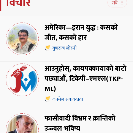
विचार
सबै
अमेरिका—इरान युद्ध : कसको
जीत, कसको हार
गुणराज लोहनी
आउनुहोस्, कायपक्कायाको बाटो
पछ्याऔँ, टिकेपी–एमएल(TKP-
ML)
जनमेल संवाददाता
फासीवादी विभ्रम र क्रान्तिको
उज्ज्वल भविष्य