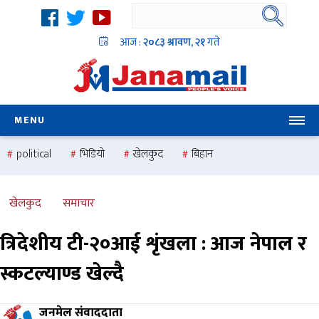
आज :
२०८३ श्रावण, २१
गते
MENU
political
भिडियो
खेलकुद
बिहान
उदयबहादुर चलाउने ‘दिपक’
समस्या
pradesh
one
national
health
खेलकुद
समाचार
त्रिदेशीय टी-२०आई शृंखला : आज नेपाल र
स्कटल्याण्ड खेल्दै
जनमेल संवाददाता