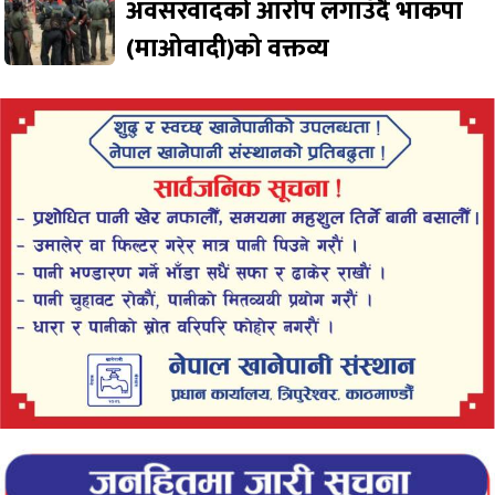
अवसरवादको आरोप लगाउँदै भाकपा
(माओवादी)को वक्तव्य