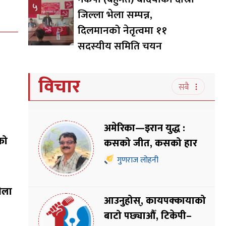
५
जिल्ला भेला सम्पन्न,
दिलमानको नेतृत्वमा ११
सदस्यीय समिति चयन
विचार
सबै
अमेरिका—इरान युद्ध :
को
कसको जीत, कसको हार
गुणराज लोहनी
भेला
आउनुहोस्, कायपक्कायाको
बाटो पछ्याऔँ, टिकेपी–