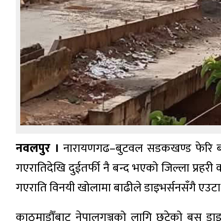
नवलपुर ।
नारायणगढ–बुटवल सडकखण्ड फेरि बन
गएरातिदेखि दुईतर्फी नै बन्द भएको जिल्ला प्रहरी
गएराति विनयी खोलामा बाढीले डाइभर्सनसँगै एउ
काठमाडाैँबाट नेपालगञ्जको लागि छुटेको बस डाइभ