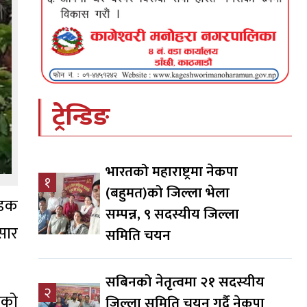
ट्रेन्डिङ
भारतको महाराष्ट्रमा नेकपा
१
(बहुमत)को जिल्ला भेला
सडक
सम्पन्न, ९ सदस्यीय जिल्ला
सार
समिति चयन
सबिनको नेतृत्वमा २१ सदस्यीय
२
एको
जिल्ला समिति चयन गर्दै नेकपा