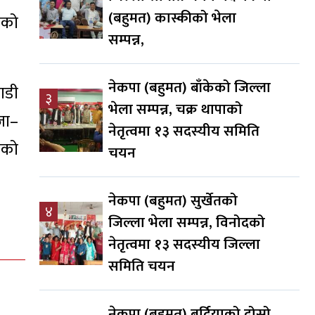
(बहुमत) कास्कीको भेला
नाको
सम्पन्न,
नेकपा (बहुमत) बाँकेको जिल्ला
ाडी
३
भेला सम्पन्न, चक्र थापाको
जा–
नेतृत्वमा १३ सदस्यीय समिति
कको
चयन
नेकपा (बहुमत) सुर्खेतको
४
जिल्ला भेला सम्पन्न, विनोदको
नेतृत्वमा १३ सदस्यीय जिल्ला
समिति चयन
नेकपा (बहुमत) बर्दियाको दोस्रो