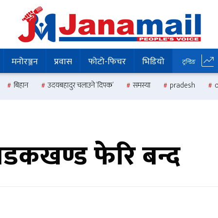
मनोरञ्जन
प्रवास
फोटो-फिचर
भिडियो
ट्रन्डिङ
बिहान
उदयबहादुर चलाउने ‘दिपक’
समस्या
pradesh
कखण्ड फेरि बन्द