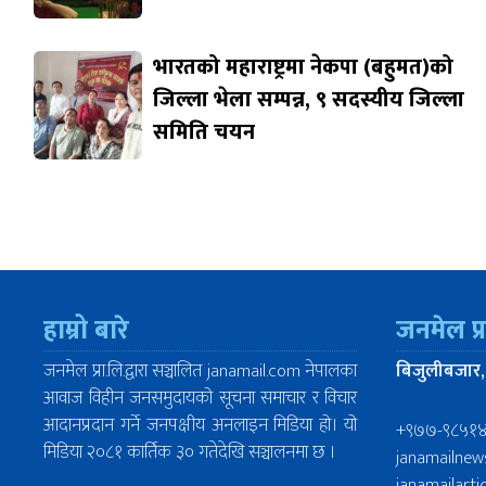
भारतको महाराष्ट्रमा नेकपा (बहुमत)को
जिल्ला भेला सम्पन्न, ९ सदस्यीय जिल्ला
समिति चयन
हाम्रो बारे
जनमेल प्
जनमेल प्रा.लि.द्वारा सञ्चालित janamail.com नेपालका
बिजुलीबजार,
आवाज विहीन जनसमुदायको सूचना समाचार र विचार
आदानप्रदान गर्ने जनपक्षीय अनलाइन मिडिया हो। यो
+९७७-९८५१
मिडिया २०८१ कार्तिक ३० गतेदेखि सञ्चालनमा छ ।
janamailne
janamailart