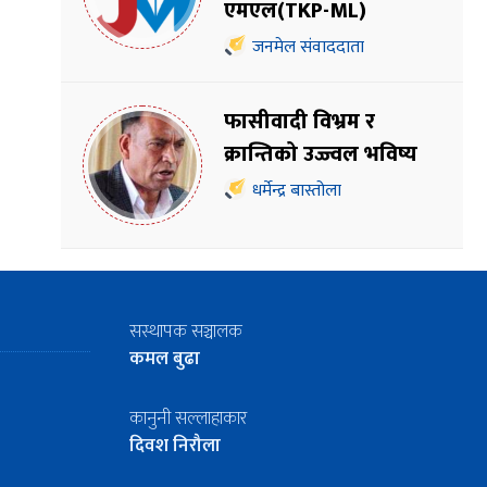
एमएल(TKP-ML)
जनमेल संवाददाता
फासीवादी विभ्रम र
क्रान्तिको उज्ज्वल भविष्य
धर्मेन्द्र बास्तोला
सस्थापक सञ्चालक
कमल बुढा
कानुनी सल्लाहाकार
दिवश निरौला