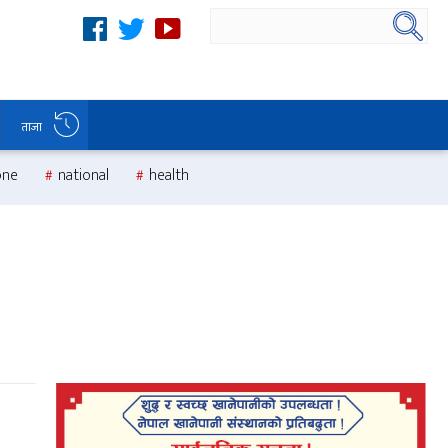
ताजा
one
national
health