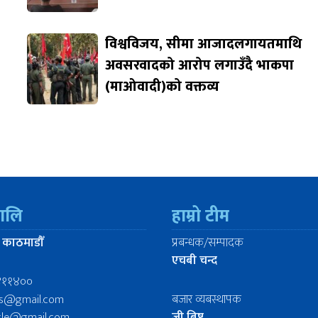
विश्वविजय, सीमा आजादलगायतमाथि
अवसरवादको आरोप लगाउँदै भाकपा
(माओवादी)को वक्तव्य
रालि
हाम्रो टीम
 काठमाडौँ
प्रबन्धक/सम्पादक
एचबी चन्द
४११४००
ws@gmail.com
बजार व्यबस्थापक
icle@gmail.com
जी बिष्ट