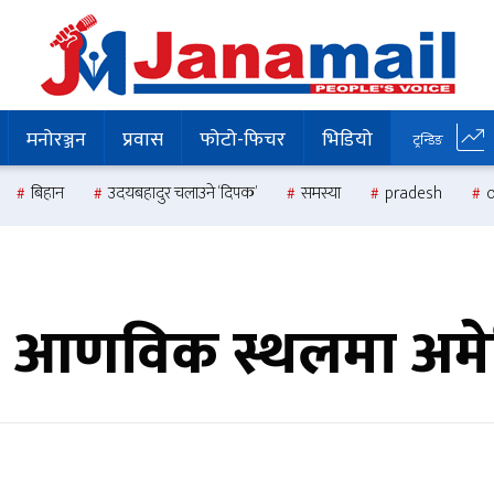
मनोरञ्जन
प्रवास
फोटो-फिचर
भिडियो
ट्रन्डिङ
बिहान
उदयबहादुर चलाउने ‘दिपक’
समस्या
pradesh
ी आणविक स्थलमा अमे