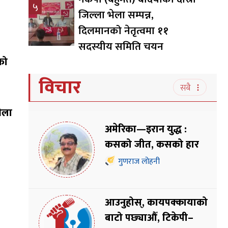
५
जिल्ला भेला सम्पन्न,
दिलमानको नेतृत्वमा ११
सदस्यीय समिति चयन
को
विचार
सबै
भेला
अमेरिका—इरान युद्ध :
कसको जीत, कसको हार
गुणराज लोहनी
आउनुहोस्, कायपक्कायाको
बाटो पछ्याऔँ, टिकेपी–