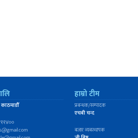
रालि
हाम्रो टीम
 काठमाडौँ
प्रबन्धक/सम्पादक
एचबी चन्द
४११४००
ws@gmail.com
बजार व्यबस्थापक
icle@gmail.com
जी बिष्ट