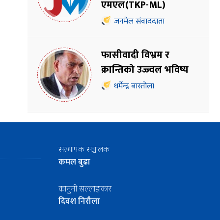
एमएल(TKP-ML)
जनमेल संवाददाता
फासीवादी विभ्रम र
क्रान्तिको उज्ज्वल भविष्य
धर्मेन्द्र बास्तोला
सस्थापक सञ्चालक
कमल बुढा
कानुनी सल्लाहाकार
दिवश निरौला