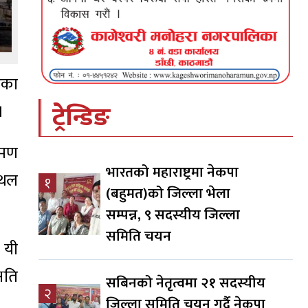
ेका
ट्रेन्डिङ
।
रमण
भारतको महाराष्ट्रमा नेकपा
्थल
१
(बहुमत)को जिल्ला भेला
सम्पन्न, ९ सदस्यीय जिल्ला
समिति चयन
 यी
षति
सबिनको नेतृत्वमा २१ सदस्यीय
२
जिल्ला समिति चयन गर्दै नेकपा