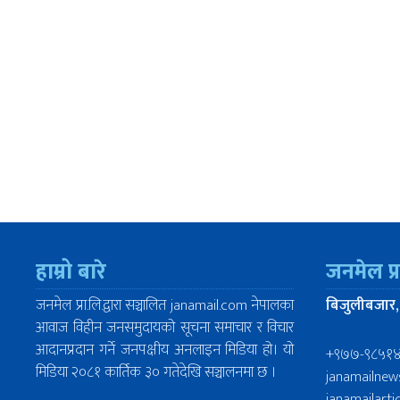
हाम्रो बारे
जनमेल प्
जनमेल प्रा.लि.द्वारा सञ्चालित janamail.com नेपालका
बिजुलीबजार,
आवाज विहीन जनसमुदायको सूचना समाचार र विचार
आदानप्रदान गर्ने जनपक्षीय अनलाइन मिडिया हो। यो
+९७७-९८५१
मिडिया २०८१ कार्तिक ३० गतेदेखि सञ्चालनमा छ ।
janamailne
janamailart