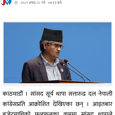
२०८२ अषाढ ०८ गते ०४:१३ बजे
काठमाडौं । सांसद सूर्य थापा सत्तारुढ दल नेपाली
कांग्रेसप्रति आक्रोशित देखिएका छन् । आइतबार
बजेटमाथिको छलफलका क्रममा सांसद थापाले