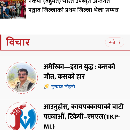
नेकपा (बहुमत) भारत उपब्युरो अन्तर्गत
पञ्जाब जिल्लाको प्रथम जिल्ला भेला सम्पन्न
विचार
सबै
अमेरिका—इरान युद्ध : कसको
जीत, कसको हार
गुणराज लोहनी
आउनुहोस्, कायपक्कायाको बाटो
पछ्याऔँ, टिकेपी–एमएल(TKP-
ML)