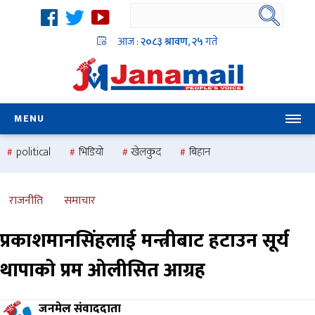
आज :
२०८३ श्रावण, २५
गते
MENU
political
भिडियो
खेलकुद
बिहान
उदयबहादुर चलाउने ‘दिपक’
समस्या
pradesh
one
national
health
राजनीति
समाचार
प्रकाशमानसिंहलाई मन्त्रीबाट हटाउन सूर्य
थापाको प्रम ओलीसित आग्रह
जनमेल संवाददाता