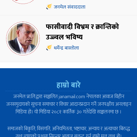
जनमेल संवाददाता
फासीवादी विभ्रम र क्रान्तिको
उज्ज्वल भविष्य
धर्मेन्द्र बास्तोला
हाम्रो बारे
जनमेल प्रा.लि.द्वारा सञ्चालित janamail.com नेपालका आवाज विहीन
जनसमुदायको सूचना समाचार र विचार आदानप्रदान गर्ने जनपक्षीय अनलाइन
मिडिया हो। यो मिडिया २०८१ कार्तिक ३० गतेदेखि सञ्चालनमा छ ।
समाजको बिकृति, विसंगति, अनियमितता, भष्टाचार, अन्याय र अत्याचार बिरुद्ध
तथा न्यायको पक्षमा निरन्तर आवाज बुलन्द गर्नु हाम्रो मूल लक्ष हो।