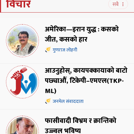
विचार
सबै
अमेरिका—इरान युद्ध : कसको
जीत, कसको हार
गुणराज लोहनी
आउनुहोस्, कायपक्कायाको बाटो
पछ्याऔँ, टिकेपी–एमएल(TKP-
ML)
जनमेल संवाददाता
फासीवादी विभ्रम र क्रान्तिको
उज्ज्वल भविष्य