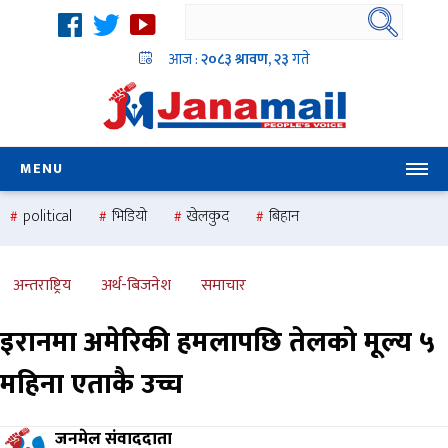
आज :
२०८३ श्रावण, २३
गते
MENU
political
भिडियो
खेलकुद
बिहान
उदयबहादुर चलाउने ‘दिपक’
समस्या
pradesh
one
national
health
अन्तराष्ट्रिय
अर्थ-बिजनेश
समाचार
इरानमा अमेरिकी हमलापछि तेलकाे मूल्य ५
महिना एताकै उच्च
जनमेल संवाददाता