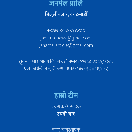
जनमेल प्रालि
बिजुलीबजार, काठमाडौँ
+९७७-९८५१४११४००
janamailnews@gmail.com
janamailarticle@gmail.com
सूचना तथा प्रशारण विभाग दर्ता नम्बर : ४७८३-२०८१/२०८२
प्रेस काउन्सिल सूचीकरण नम्बर : ४७८९-२०८१/०८२
हाम्रो टीम
प्रबन्धक/सम्पादक
एचबी चन्द
बजार व्यबस्थापक