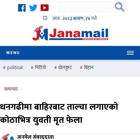
आज :
२०८३ श्रावण, २४
गते
MENU
political
भिडियो
खेलकुद
बिहान
उदयबहादुर चलाउने ‘दिपक’
समस्या
pradesh
one
national
health
समाचार
धनगढीमा बाहिरबाट ताल्चा लगाएको
कोठाभित्र युवती मृत फेला
जनमेल संवाददाता