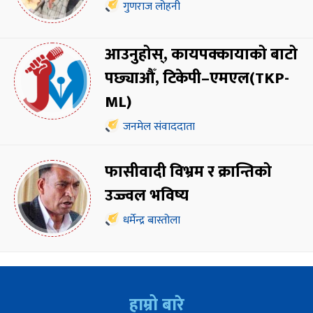
गुणराज लोहनी
आउनुहोस्, कायपक्कायाको बाटो
पछ्याऔँ, टिकेपी–एमएल(TKP-
ML)
जनमेल संवाददाता
फासीवादी विभ्रम र क्रान्तिको
उज्ज्वल भविष्य
धर्मेन्द्र बास्तोला
हाम्रो बारे