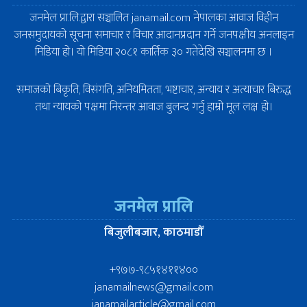
जनमेल प्रा.लि.द्वारा सञ्चालित janamail.com नेपालका आवाज विहीन
जनसमुदायको सूचना समाचार र विचार आदानप्रदान गर्ने जनपक्षीय अनलाइन
मिडिया हो। यो मिडिया २०८१ कार्तिक ३० गतेदेखि सञ्चालनमा छ ।
समाजको बिकृति, विसंगति, अनियमितता, भष्टाचार, अन्याय र अत्याचार बिरुद्ध
तथा न्यायको पक्षमा निरन्तर आवाज बुलन्द गर्नु हाम्रो मूल लक्ष हो।
जनमेल प्रालि
बिजुलीबजार, काठमाडौँ
+९७७-९८५१४११४००
janamailnews@gmail.com
janamailarticle@gmail.com