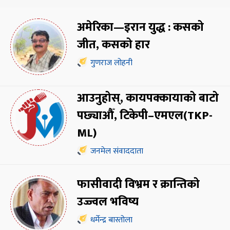
अमेरिका—इरान युद्ध : कसको
जीत, कसको हार
गुणराज लोहनी
आउनुहोस्, कायपक्कायाको बाटो
पछ्याऔँ, टिकेपी–एमएल(TKP-
ML)
जनमेल संवाददाता
फासीवादी विभ्रम र क्रान्तिको
उज्ज्वल भविष्य
धर्मेन्द्र बास्तोला