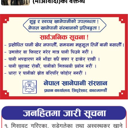
(माओवादी)को वक्तव्य