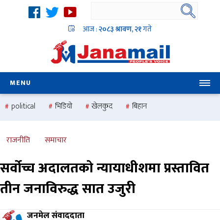
आज :
२०८३ श्रावण, २१
गते
MENU
political
भिडियो
खेलकुद
बिहान
उदयबहादुर चलाउने ‘दिपक’
समस्या
pradesh
one
national
health
राजनीति
समाचार
सर्वोच्च अदालतको न्यायाधीशमा प्रस्तावित
तीन जनाविरुद्ध सात उजुरी
जनमेल संवाददाता