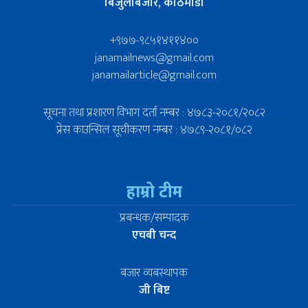
बिजुलीबजार, काठमाडौँ
+९७७-९८५१४११४००
janamailnews@gmail.com
janamailarticle@gmail.com
सूचना तथा प्रशारण विभाग दर्ता नम्बर : ४७८३-२०८१/२०८२
प्रेस काउन्सिल सूचीकरण नम्बर : ४७८९-२०८१/०८२
हाम्रो टीम
प्रबन्धक/सम्पादक
एचबी चन्द
बजार व्यबस्थापक
जी बिष्ट