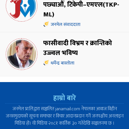
पछ्याऔँ, टिकेपी–एमएल(TKP-
ML)
जनमेल संवाददाता
फासीवादी विभ्रम र क्रान्तिको
उज्ज्वल भविष्य
धर्मेन्द्र बास्तोला
हाम्रो बारे
जनमेल प्रा.लि.द्वारा सञ्चालित janamail.com नेपालका आवाज विहीन
जनसमुदायको सूचना समाचार र विचार आदानप्रदान गर्ने जनपक्षीय अनलाइन
मिडिया हो। यो मिडिया २०८१ कार्तिक ३० गतेदेखि सञ्चालनमा छ ।