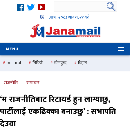
आज :
२०८३ श्रावण, २१
गते
MENU
political
भिडियो
खेलकुद
बिहान
उदयबहादुर चलाउने ‘दिपक’
समस्या
pradesh
one
national
health
राजनीति
समाचार
‘म राजनीतिबाट रिटायर्ड हुन लाग्याछु,
पार्टीलाई एकढिक्का बनाउछु’ : सभापति
देउवा