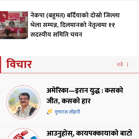
नेकपा (बहुमत) बर्दियाको दोस्रो जिल्ला
५
भेला सम्पन्न, दिलमानको नेतृत्वमा ११
सदस्यीय समिति चयन
विचार
सबै
अमेरिका—इरान युद्ध : कसको
जीत, कसको हार
गुणराज लोहनी
आउनुहोस्, कायपक्कायाको बाटो