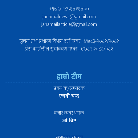
+९७७-९८५१४११४००
janamailnews@gmail.com
janamailarticle@gmail.com
सूचना तथा प्रशारण विभाग दर्ता नम्बर : ४७८३-२०८१/२०८२
प्रेस काउन्सिल सूचीकरण नम्बर : ४७८९-२०८१/०८२
हाम्रो टीम
प्रबन्धक/सम्पादक
एचबी चन्द
बजार व्यबस्थापक
जी बिष्ट
सञ्चालक सदस्य