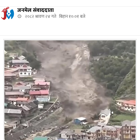
जनमेल संवाददाता
२०८२ श्रावण २४ गते बिहान १०:०१ बजे