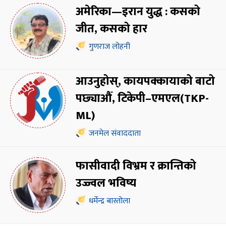
अमेरिका—इरान युद्ध : कसको
जीत, कसको हार
गुणराज लोहनी
आउनुहोस्, कायपक्कायाको बाटो
पछ्याऔँ, टिकेपी–एमएल(TKP-
ML)
जनमेल संवाददाता
फासीवादी विभ्रम र क्रान्तिको
उज्ज्वल भविष्य
धर्मेन्द्र बास्तोला