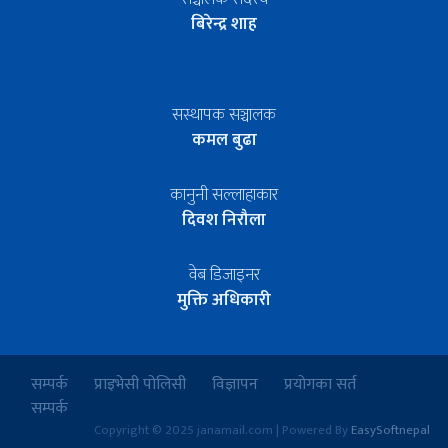
बिरेन्द्र शाह
सस्थापक सञ्चालक
कमल बुढा
कानुनी सल्लाहाकार
दिवश निरौला
वेब डिजाइनर
मुक्ति अधिकारी
सम्पर्क
प्राइभेसी पोलिसी
विज्ञापन
प्रयोगका सर्त
सम्पर्क
Copyright © 2025 janamail.com | Powered By
EasySoftnepal