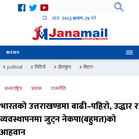
आज :
२०८३ श्रावण, २४
गते
MENU
political
भिडियो
खेलकुद
बिहान
उदयबहादुर चलाउने ‘दिपक’
समस्या
pradesh
one
national
health
अन्तराष्ट्रिय
प्रवास
राजनीति
भारतको उत्तराखण्डमा बाढी–पहिरो, उद्धार र
व्यवस्थापनमा जुट्न नेकपा(बहुमत)को
आहवान