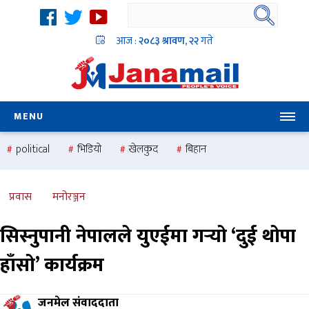
आज :
२०८३ श्रावण, २२
गते
MENU
political
भिडियो
खेलकुद
बिहान
उदयबहादुर चलाउने ‘दिपक’
समस्या
pradesh
one
national
health
प्रवास
मनोरञ्जन
सिस्नुपानी नेपालले युएईमा गर्‍यो ‘दुई थोपा
हाँसो’ कार्यक्रम
जनमेल संवाददाता