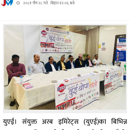
२०८१ पौष २८ गते बिहान १२:०६ बजे
युएई। संयुक्त अरब इमिरेट्स (युएई)का बिभिन्न