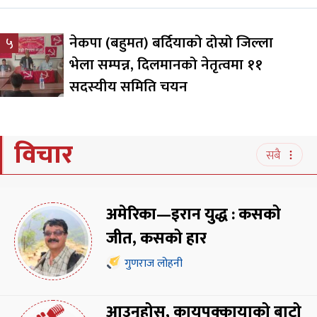
नेकपा (बहुमत) बर्दियाको दोस्रो जिल्ला
५
भेला सम्पन्न, दिलमानको नेतृत्वमा ११
सदस्यीय समिति चयन
विचार
सबै
अमेरिका—इरान युद्ध : कसको
जीत, कसको हार
गुणराज लोहनी
आउनुहोस्, कायपक्कायाको बाटो