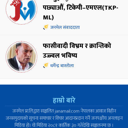
पछ्याऔँ, टिकेपी–एमएल(TKP-
ML)
जनमेल संवाददाता
फासीवादी विभ्रम र क्रान्तिको
उज्ज्वल भविष्य
धर्मेन्द्र बास्तोला
हाम्रो बारे
जनमेल प्रा.लि.द्वारा सञ्चालित janamail.com नेपालका आवाज विहीन
जनसमुदायको सूचना समाचार र विचार आदानप्रदान गर्ने जनपक्षीय अनलाइन
मिडिया हो। यो मिडिया २०८१ कार्तिक ३० गतेदेखि सञ्चालनमा छ ।