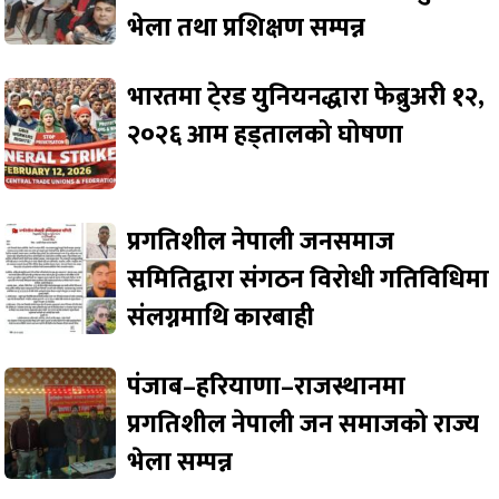
भेला तथा प्रशिक्षण सम्पन्न
भारतमा टे्रड युनियनद्धारा फेब्रुअरी १२,
२०२६ आम हड्तालको घोषणा
प्रगतिशील नेपाली जनसमाज
समितिद्वारा संगठन विरोधी गतिविधिमा
संलग्नमाथि कारबाही
पंजाब–हरियाणा–राजस्थानमा
प्रगतिशील नेपाली जन समाजको राज्य
भेला सम्पन्न