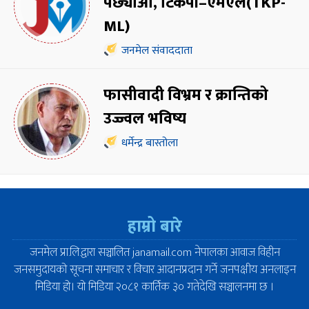
पछ्याऔँ, टिकेपी–एमएल(TKP-
ML)
जनमेल संवाददाता
फासीवादी विभ्रम र क्रान्तिको
उज्ज्वल भविष्य
धर्मेन्द्र बास्तोला
हाम्रो बारे
जनमेल प्रा.लि.द्वारा सञ्चालित janamail.com नेपालका आवाज विहीन
जनसमुदायको सूचना समाचार र विचार आदानप्रदान गर्ने जनपक्षीय अनलाइन
मिडिया हो। यो मिडिया २०८१ कार्तिक ३० गतेदेखि सञ्चालनमा छ ।