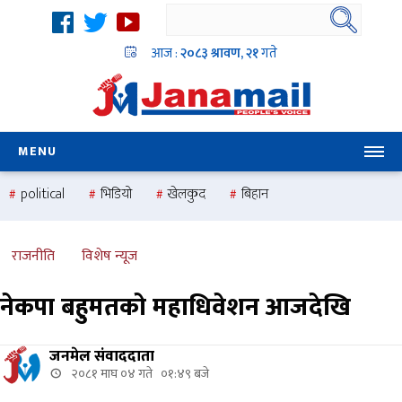
आज :
२०८३ श्रावण, २१
गते
MENU
political
भिडियो
खेलकुद
बिहान
उदयबहादुर चलाउने ‘दिपक’
समस्या
pradesh
one
national
health
राजनीति
विशेष न्यूज
नेकपा बहुमतको महाधिवेशन आजदेखि
जनमेल संवाददाता
२०८१ माघ ०४ गते ०१:४९ बजे