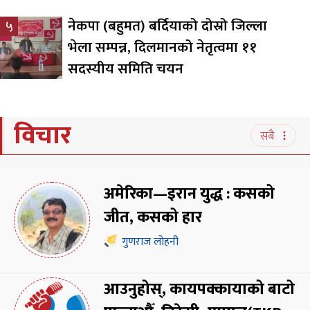
नेकपा (बहुमत) बर्दियाको दोस्रो जिल्ला
५
भेला सम्पन्न, दिलमानको नेतृत्वमा ११
सदस्यीय समिति चयन
विचार
सबै
अमेरिका—इरान युद्ध : कसको
जीत, कसको हार
गुणराज लोहनी
आउनुहोस्, कायपक्कायाको बाटो