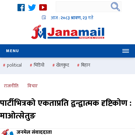
आज :
२०८३ श्रावण, २३
गते
MENU
political
भिडियो
खेलकुद
बिहान
उदयबहादुर चलाउने ‘दिपक’
समस्या
pradesh
one
national
health
राजनीति
विचार
पार्टीभित्रको एकताप्रति द्वन्द्वात्मक दृष्टिकोण :
माओत्सेतुङ
जनमेल संवाददाता