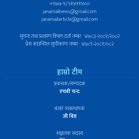
+९७७-९८५१४११४००
janamailnews@gmail.com
janamailarticle@gmail.com
सूचना तथा प्रशारण विभाग दर्ता नम्बर : ४७८३-२०८१/२०८२
प्रेस काउन्सिल सूचीकरण नम्बर : ४७८९-२०८१/०८२
हाम्रो टीम
प्रबन्धक/सम्पादक
एचबी चन्द
बजार व्यबस्थापक
जी बिष्ट
सञ्चालक सदस्य