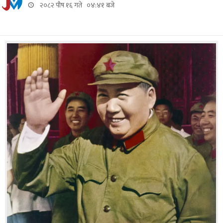
२०८२ पौष १६ गते ०४:४१ बजे