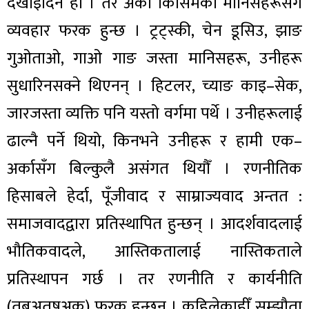
देखाइदिने हो । तर अर्को किसिमका मानिसहरूसँग
व्यवहार फरक हुन्छ । ट्रट्स्की, चेन डूसिउ, झाङ
गुओताओ, गाओ गाङ जस्ता मानिसहरू, उनीहरू
सुधारिनसक्ने थिएनन् । हिटलर, च्याङ काइ–सेक,
जारजस्ता व्यक्ति पनि यस्तो वर्गमा पर्थे । उनीहरूलाई
ढाल्नै पर्ने थियो, किनभने उनीहरू र हामी एक–
अर्कासँग बिल्कुलै असंगत थियौँ । रणनीतिक
हिसाबले हेर्दा, पूँजीवाद र साम्राज्यवाद अन्तत :
समाजवादद्वारा प्रतिस्थापित हुन्छन् । आदर्शवादलाई
भौतिकवादले, आस्तिकतालाई नास्तिकताले
प्रतिस्थापन गर्छ । तर रणनीति र कार्यनीति
(तबअतष्अक) फरक हुन्छन । कहिलेकाहीँ सम्झौता