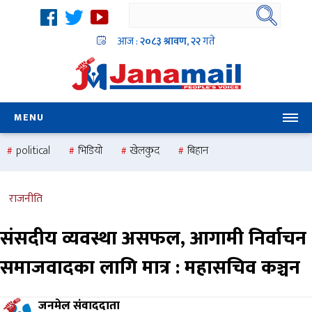
आज :
२०८३ श्रावण, २२
गते
MENU
political
भिडियो
खेलकुद
बिहान
उदयबहादुर चलाउने ‘दिपक’
समस्या
pradesh
one
national
health
राजनीति
संसदीय व्यवस्था असफल, आगामी निर्वाचन
समाजवादका लागि मात्र : महासचिव कञ्चन
जनमेल संवाददाता