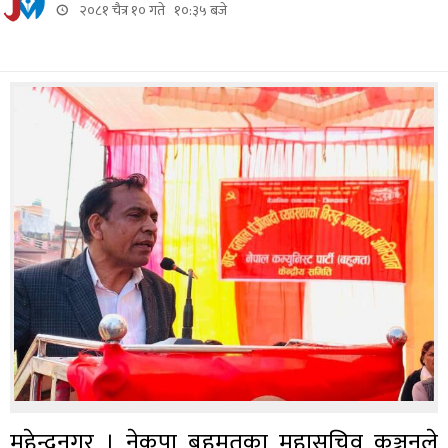
२०८१ चैत्र १० गते १०:३५ बजे
महेन्द्रनगर । नेकपा बहुमतका महासचिव कञ्चनले