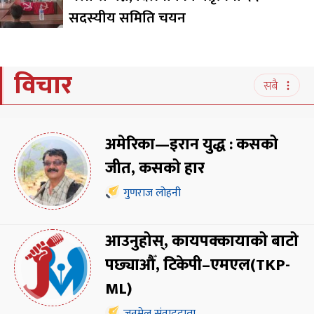
सदस्यीय समिति चयन
विचार
सबै
अमेरिका—इरान युद्ध : कसको
जीत, कसको हार
गुणराज लोहनी
आउनुहोस्, कायपक्कायाको बाटो
पछ्याऔँ, टिकेपी–एमएल(TKP-
ML)
जनमेल संवाददाता