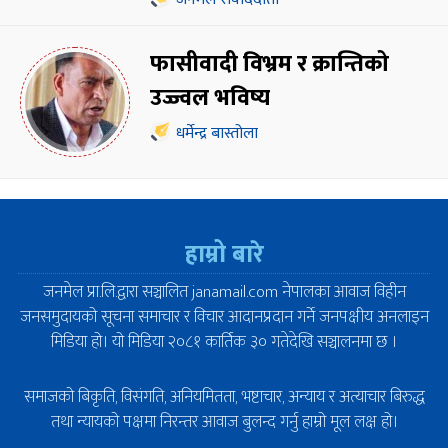
फासीवादी विभ्रम र क्रान्तिको
उज्ज्वल भविष्य
धर्मेन्द्र बास्तोला
हाम्रो बारे
जनमेल प्रा.लि.द्वारा सञ्चालित janamail.com नेपालका आवाज विहीन
जनसमुदायको सूचना समाचार र विचार आदानप्रदान गर्ने जनपक्षीय अनलाइन
मिडिया हो। यो मिडिया २०८१ कार्तिक ३० गतेदेखि सञ्चालनमा छ ।
समाजको बिकृति, विसंगति, अनियमितता, भष्टाचार, अन्याय र अत्याचार बिरुद्ध
तथा न्यायको पक्षमा निरन्तर आवाज बुलन्द गर्नु हाम्रो मूल लक्ष हो।