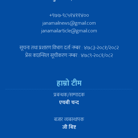
+९७७-९८५१४११४००
janamailnews@gmail.com
janamailarticle@gmail.com
सूचना तथा प्रशारण विभाग दर्ता नम्बर : ४७८३-२०८१/२०८२
प्रेस काउन्सिल सूचीकरण नम्बर : ४७८९-२०८१/०८२
हाम्रो टीम
प्रबन्धक/सम्पादक
एचबी चन्द
बजार व्यबस्थापक
जी बिष्ट