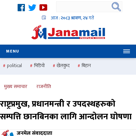
आज :
२०८३ श्रावण, २४
गते
MENU
political
भिडियो
खेलकुद
बिहान
उदयबहादुर चलाउने ‘दिपक’
समस्या
pradesh
one
national
health
मुख्य समाचार
राजनीति
राष्ट्रप्रमुख, प्रधानमन्त्री र उपदस्थहरुको
सम्पत्ति छानबिनका लागि आन्दोलन घोषणा
जनमेल संवाददाता