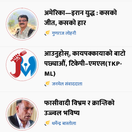
अमेरिका—इरान युद्ध : कसको
जीत, कसको हार
गुणराज लोहनी
आउनुहोस्, कायपक्कायाको बाटो
पछ्याऔँ, टिकेपी–एमएल(TKP-
ML)
जनमेल संवाददाता
फासीवादी विभ्रम र क्रान्तिको
उज्ज्वल भविष्य
धर्मेन्द्र बास्तोला