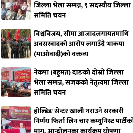
जिल्ला भेला सम्पन्न, ९ सदस्यीय जिल्ला
समिति चयन
विश्वविजय, सीमा आजादलगायतमाथि
अवसरवादको आरोप लगाउँदै भाकपा
(माओवादी)को वक्तव्य
नेकपा (बहुमत) दाङको दोस्रो जिल्ला
भेला सम्पन्न, सजकको नेतृत्वमा जिल्ला
समिति चयन
होल्डिङ सेन्टर खाली गराउने सरकारी
निर्णय फिर्ता लिन चार कम्युनिस्ट पार्टीक
माग, आन्दोलनका कार्यक्रम घोषणा