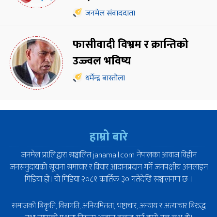
जनमेल संवाददाता
फासीवादी विभ्रम र क्रान्तिको
उज्ज्वल भविष्य
धर्मेन्द्र बास्तोला
हाम्रो बारे
जनमेल प्रा.लि.द्वारा सञ्चालित janamail.com नेपालका आवाज विहीन
जनसमुदायको सूचना समाचार र विचार आदानप्रदान गर्ने जनपक्षीय अनलाइन
मिडिया हो। यो मिडिया २०८१ कार्तिक ३० गतेदेखि सञ्चालनमा छ ।
समाजको बिकृति, विसंगति, अनियमितता, भष्टाचार, अन्याय र अत्याचार बिरुद्ध