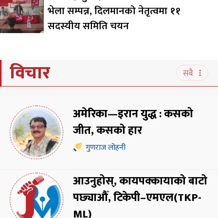
भेला सम्पन्न, दिलमानको नेतृत्वमा ११
सदस्यीय समिति चयन
विचार
सबै
अमेरिका—इरान युद्ध : कसको
जीत, कसको हार
गुणराज लोहनी
आउनुहोस्, कायपक्कायाको बाटो
पछ्याऔँ, टिकेपी–एमएल(TKP-
ML)