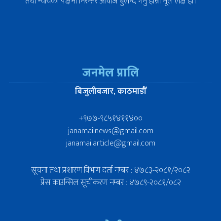
तथा न्यायको पक्षमा निरन्तर आवाज बुलन्द गर्नु हाम्रो मूल लक्ष हो।
जनमेल प्रालि
बिजुलीबजार, काठमाडौँ
+९७७-९८५१४११४००
janamailnews@gmail.com
janamailarticle@gmail.com
सूचना तथा प्रशारण विभाग दर्ता नम्बर : ४७८३-२०८१/२०८२
प्रेस काउन्सिल सूचीकरण नम्बर : ४७८९-२०८१/०८२