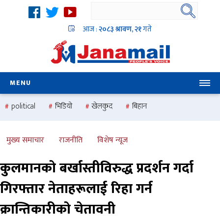
आज :
२०८३ श्रावण, २१
गते
MENU
political
भिडियो
खेलकुद
बिहान
उदयबहादुर चलाउने ‘दिपक’
समस्या
pradesh
one
national
health
मुख्य समाचार
राजनीति
विशेष न्यूज
कुलमानको बर्खास्तीविरुद्ध प्रदर्शन गर्दा
गिरफ्तार नेताहरूलाई रिहा गर्न
क्रान्तिकारीको चेतावनी