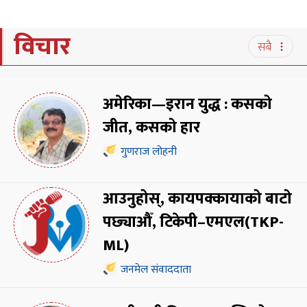
विचार
सबै
अमेरिका—इरान युद्ध : कसको
जीत, कसको हार
गुणराज लोहनी
आउनुहोस्, कायपक्कायाको बाटो
पछ्याऔँ, टिकेपी–एमएल(TKP-
ML)
जनमेल संवाददाता