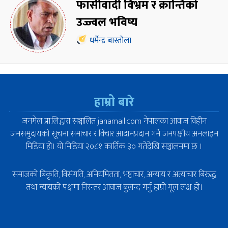
फासीवादी विभ्रम र क्रान्तिको
उज्ज्वल भविष्य
धर्मेन्द्र बास्तोला
हाम्रो बारे
जनमेल प्रा.लि.द्वारा सञ्चालित janamail.com नेपालका आवाज विहीन
जनसमुदायको सूचना समाचार र विचार आदानप्रदान गर्ने जनपक्षीय अनलाइन
मिडिया हो। यो मिडिया २०८१ कार्तिक ३० गतेदेखि सञ्चालनमा छ ।
समाजको बिकृति, विसंगति, अनियमितता, भष्टाचार, अन्याय र अत्याचार बिरुद्ध
तथा न्यायको पक्षमा निरन्तर आवाज बुलन्द गर्नु हाम्रो मूल लक्ष हो।