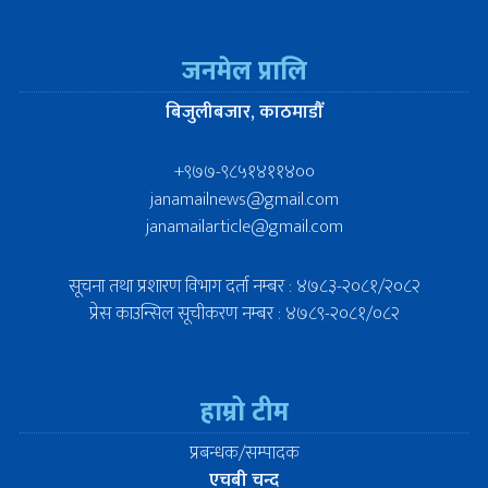
जनमेल प्रालि
बिजुलीबजार, काठमाडौँ
+९७७-९८५१४११४००
janamailnews@gmail.com
janamailarticle@gmail.com
सूचना तथा प्रशारण विभाग दर्ता नम्बर : ४७८३-२०८१/२०८२
प्रेस काउन्सिल सूचीकरण नम्बर : ४७८९-२०८१/०८२
हाम्रो टीम
प्रबन्धक/सम्पादक
एचबी चन्द