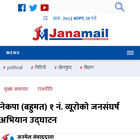
आज :
२०८३ श्रावण, २१
गते
MENU
political
भिडियो
खेलकुद
बिहान
उदयबहादुर चलाउने ‘दिपक’
समस्या
pradesh
one
national
health
मुख्य समाचार
राजनीति
नेकपा (बहुमत) १ नं. व्यूरोको जनसंघर्ष
अभियान उद्घाटन
जनमेल संवाददाता