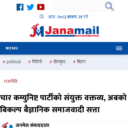
आज :
२०८३ श्रावण, २१
गते
MENU
political
भिडियो
खेलकुद
बिहान
उदयबहादुर चलाउने ‘दिपक’
समस्या
pradesh
one
national
health
राजनीति
चार कम्युनिष्ट पार्टीको संयुक्त वक्तव्य, अबको
बिकल्प बैज्ञानिक समाजवादी सत्ता
जनमेल संवाददाता