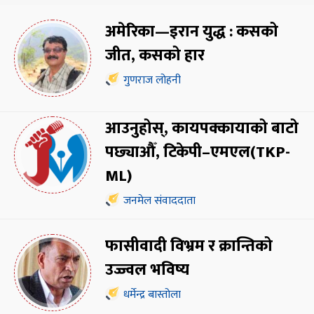
अमेरिका—इरान युद्ध : कसको
जीत, कसको हार
गुणराज लोहनी
आउनुहोस्, कायपक्कायाको बाटो
पछ्याऔँ, टिकेपी–एमएल(TKP-
ML)
जनमेल संवाददाता
फासीवादी विभ्रम र क्रान्तिको
उज्ज्वल भविष्य
धर्मेन्द्र बास्तोला