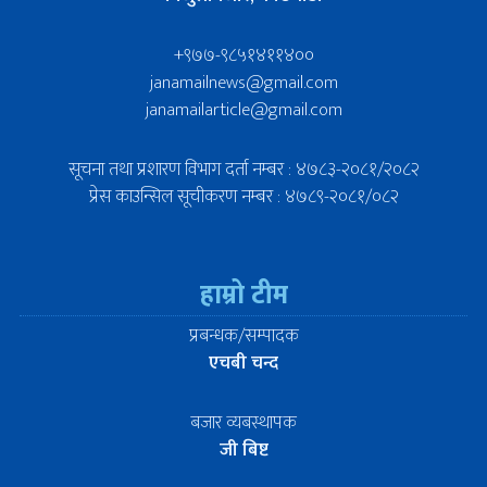
+९७७-९८५१४११४००
janamailnews@gmail.com
janamailarticle@gmail.com
सूचना तथा प्रशारण विभाग दर्ता नम्बर : ४७८३-२०८१/२०८२
प्रेस काउन्सिल सूचीकरण नम्बर : ४७८९-२०८१/०८२
हाम्रो टीम
प्रबन्धक/सम्पादक
एचबी चन्द
बजार व्यबस्थापक
जी बिष्ट