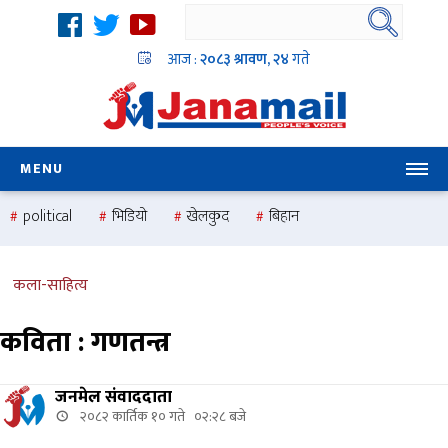
आज :
२०८३ श्रावण, २४
गते
MENU
political
भिडियो
खेलकुद
बिहान
उदयबहादुर चलाउने ‘दिपक’
समस्या
pradesh
one
national
health
कला-साहित्य
कविता : गणतन्त्र
जनमेल संवाददाता
२०८२ कार्तिक १० गते ०२:२८ बजे