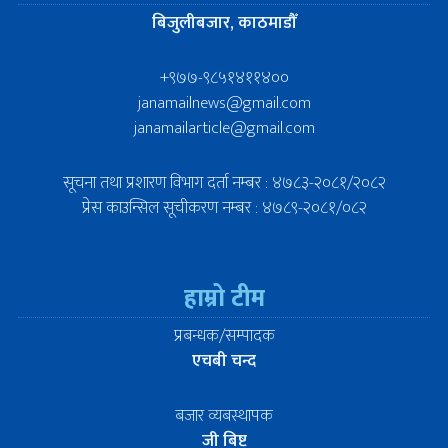
बिजुलीबजार, काठमाडौँ
+९७७-९८५१४११४००
janamailnews@gmail.com
janamailarticle@gmail.com
सूचना तथा प्रशारण विभाग दर्ता नम्बर : ४७८३-२०८१/२०८२
प्रेस काउन्सिल सूचीकरण नम्बर : ४७८९-२०८१/०८२
हाम्रो टीम
प्रबन्धक/सम्पादक
एचबी चन्द
बजार व्यबस्थापक
जी बिष्ट