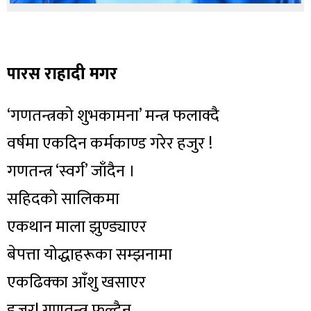
पारस राहादी मगर
‘गणतन्त्रको शुभकामना’ मन्त्र फलाक्दै
वर्षमा एकदिन कर्मकाण्ड गरेर हजुर !
गणतन्त्र ‘स्वर्ग’ जाँदैन ।
सहिदको सालिकमा
एकथान माला झुण्ड्याएर
बेपत्ता योद्धाहरूका सम्झनामा
एकढिक्का आँशु खसाएर
हजुर! गणतन्त्र फूल्दैन