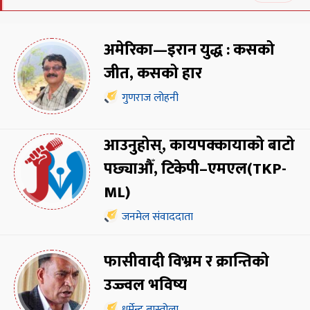
अमेरिका—इरान युद्ध : कसको
जीत, कसको हार
गुणराज लोहनी
आउनुहोस्, कायपक्कायाको बाटो
पछ्याऔँ, टिकेपी–एमएल(TKP-
ML)
जनमेल संवाददाता
फासीवादी विभ्रम र क्रान्तिको
उज्ज्वल भविष्य
धर्मेन्द्र बास्तोला