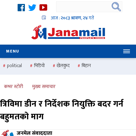
आज :
२०८३ श्रावण, २४
गते
MENU
political
भिडियो
खेलकुद
बिहान
उदयबहादुर चलाउने ‘दिपक’
समस्या
pradesh
one
national
health
कभर स्टोरी
मुख्य समाचार
त्रिविमा डीन र निर्देशक नियुक्ति बदर गर्न
बहुमतको माग
जनमेल संवाददाता