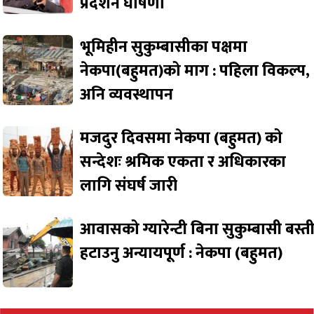
प्रदर्शन घोषणा
भूमिहीन सुकुम्बासीका पक्षमा
नेकपा(बहुमत)को माग : पहिला विकल्प,
अनि व्यवस्थापन
मजदुर दिवसमा नेकपा (बहुमत) को
सन्देशः श्रमिक एकता र अधिकारका
लागि संघर्ष जारी
आवासको ग्यारेन्टी बिना सुकुम्बासी बस्त
हटाउनु अन्यायपूर्ण : नेकपा (बहुमत)