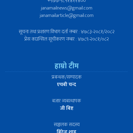
+९७७-९८५१४११४००
janamailnews@gmail.com
janamailarticle@gmail.com
सूचना तथा प्रशारण विभाग दर्ता नम्बर : ४७८३-२०८१/२०८२
प्रेस काउन्सिल सूचीकरण नम्बर : ४७८९-२०८१/०८२
हाम्रो टीम
प्रबन्धक/सम्पादक
एचबी चन्द
बजार व्यबस्थापक
जी बिष्ट
सञ्चालक सदस्य
बिरेन्द्र शाह