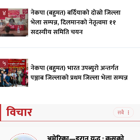
नेकपा (बहुमत) बर्दियाको दोस्रो जिल्ला
४
भेला सम्पन्न, दिलमानको नेतृत्वमा ११
सदस्यीय समिति चयन
५
नेकपा (बहुमत) भारत उपब्युरो अन्तर्गत
पञ्जाब जिल्लाको प्रथम जिल्ला भेला सम्पन्न
विचार
सबै
अमेरिका—इरान युद्ध : कसको