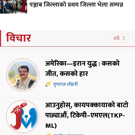
पञ्जाब जिल्लाको प्रथम जिल्ला भेला सम्पन्न
विचार
सबै
अमेरिका—इरान युद्ध : कसको
जीत, कसको हार
गुणराज लोहनी
आउनुहोस्, कायपक्कायाको बाटो
पछ्याऔँ, टिकेपी–एमएल(TKP-
ML)