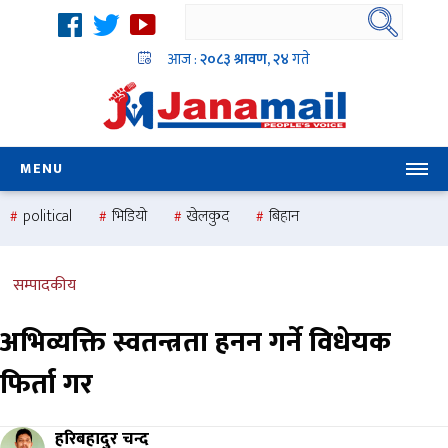
आज :
२०८३ श्रावण, २४
गते
MENU
political
भिडियो
खेलकुद
बिहान
उदयबहादुर चलाउने ‘दिपक’
समस्या
pradesh
one
national
health
सम्पादकीय
अभिव्यक्ति स्वतन्त्रता हनन गर्ने विधेयक
फिर्ता गर
हरिबहादुर चन्द