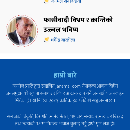
जनमेल संवाददाता
फासीवादी विभ्रम र क्रान्तिको
उज्ज्वल भविष्य
धर्मेन्द्र बास्तोला
हाम्रो बारे
जनमेल प्रा.लि.द्वारा सञ्चालित janamail.com नेपालका आवाज विहीन
जनसमुदायको सूचना समाचार र विचार आदानप्रदान गर्ने जनपक्षीय अनलाइन
मिडिया हो। यो मिडिया २०८१ कार्तिक ३० गतेदेखि सञ्चालनमा छ ।
समाजको बिकृति, विसंगति, अनियमितता, भष्टाचार, अन्याय र अत्याचार बिरुद्ध
तथा न्यायको पक्षमा निरन्तर आवाज बुलन्द गर्नु हाम्रो मूल लक्ष हो।