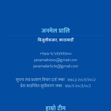
जनमेल प्रालि
बिजुलीबजार, काठमाडौँ
+९७७-९८५१४११४००
janamailnews@gmail.com
janamailarticle@gmail.com
सूचना तथा प्रशारण विभाग दर्ता नम्बर : ४७८३-२०८१/२०८२
प्रेस काउन्सिल सूचीकरण नम्बर : ४७८९-२०८१/०८२
हाम्रो टीम