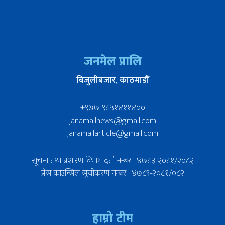
जनमेल प्रालि
बिजुलीबजार, काठमाडौँ
+९७७-९८५१४११४००
janamailnews@gmail.com
janamailarticle@gmail.com
सूचना तथा प्रशारण विभाग दर्ता नम्बर : ४७८३-२०८१/२०८२
प्रेस काउन्सिल सूचीकरण नम्बर : ४७८९-२०८१/०८२
हाम्रो टीम