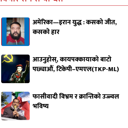
अमेरिका—इरान युद्ध : कसको जीत,
कसको हार
आउनुहोस्, कायपक्कायाको बाटो
पछ्याऔँ, टिकेपी–एमएल(TKP-ML)
फासीवादी विभ्रम र क्रान्तिको उज्ज्वल
भविष्य