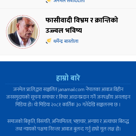
जनमेल संवाददाता
फासीवादी विभ्रम र क्रान्तिको
उज्ज्वल भविष्य
धर्मेन्द्र बास्तोला
हाम्रो बारे
जनमेल प्रा.लि.द्वारा सञ्चालित janamail.com नेपालका आवाज विहीन
जनसमुदायको सूचना समाचार र विचार आदानप्रदान गर्ने जनपक्षीय अनलाइन
मिडिया हो। यो मिडिया २०८१ कार्तिक ३० गतेदेखि सञ्चालनमा छ ।
समाजको बिकृति, विसंगति, अनियमितता, भष्टाचार, अन्याय र अत्याचार बिरुद्ध
तथा न्यायको पक्षमा निरन्तर आवाज बुलन्द गर्नु हाम्रो मूल लक्ष हो।