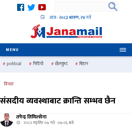
आज :
२०८३ श्रावण, २४
गते
MENU
political
भिडियो
खेलकुद
बिहान
उदयबहादुर चलाउने ‘दिपक’
समस्या
pradesh
one
national
health
विचार
संसदीय व्यवस्थाबाट क्रान्ति सम्भव छैन
तपेन्द्र तिमिल्सेना
२०८२ मङ्सिर ०७ गते ०७:०६ बजे