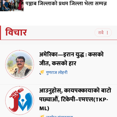
पञ्जाब जिल्लाको प्रथम जिल्ला भेला सम्पन्न
विचार
सबै
अमेरिका—इरान युद्ध : कसको
जीत, कसको हार
गुणराज लोहनी
आउनुहोस्, कायपक्कायाको बाटो
पछ्याऔँ, टिकेपी–एमएल(TKP-
ML)