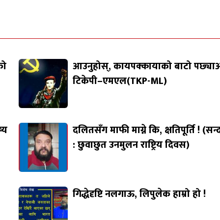
को
आउनुहोस्, कायपक्कायाको बाटो पछ्याऔ
टिकेपी–एमएल(TKP-ML)
ष्य
दलितसँग माफी माग्ने कि, क्षतिपूर्ति ! (सन्द
: छुवाछुत उनमुलन राष्ट्रिय दिवस)
गिद्धेदृष्टि नलगाऊ, लिपुलेक हाम्रो हो !