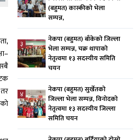
(बहुमत) कास्कीको भेला
सम्पन्न,
नेकपा (बहुमत) बाँकेको जिल्ला
ता,
३
भेला सम्पन्न, चक्र थापाको
षा–
नेतृत्वमा १३ सदस्यीय समिति
सबै
चयन
पटक
नेकपा (बहुमत) सुर्खेतको
 तर
४
जिल्ला भेला सम्पन्न, विनोदको
ाको
नेतृत्वमा १३ सदस्यीय जिल्ला
समिति चयन
नेकपा (बहुमत) बर्दियाको दोस्रो