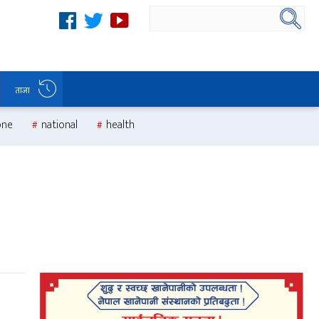
ताजा
one
national
health