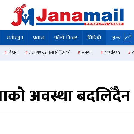
मनोरञ्जन
प्रवास
फोटो-फिचर
भिडियो
ट्रन्डिङ
बिहान
उदयबहादुर चलाउने ‘दिपक’
समस्या
pradesh
ाको अवस्था बदलिँदैन