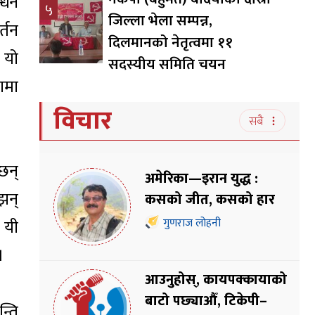
्धन
५
जिल्ला भेला सम्पन्न,
्तन
दिलमानको नेतृत्वमा ११
 यो
सदस्यीय समिति चयन
ामा
विचार
सबै
छन्
अमेरिका—इरान युद्ध :
झन्
कसको जीत, कसको हार
 यी
गुणराज लोहनी
।
आउनुहोस्, कायपक्कायाको
बाटो पछ्याऔँ, टिकेपी–
्ति