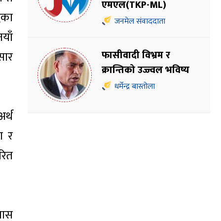
एमएल(TKP-ML)
धका
जनमेल संवाददाता
याँ
फासीवादी विभ्रम र
सार
क्रान्तिको उज्ज्वल भविष्य
धर्मेन्द्र बास्तोला
र्थ
ा र
रित
यास