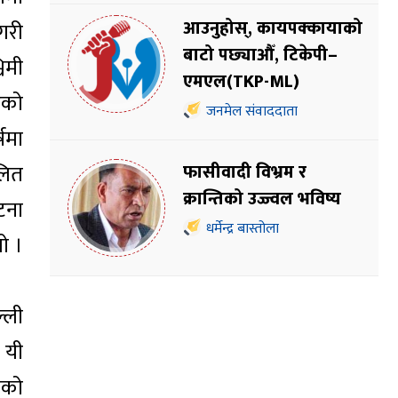
आउनुहोस्, कायपक्कायाको
गरी
बाटो पछ्याऔँ, टिकेपी–
िमी
एमएल(TKP-ML)
एको
जनमेल संवाददाता
षमा
लित
फासीवादी विभ्रम र
क्रान्तिको उज्ज्वल भविष्य
टना
धर्मेन्द्र बास्तोला
ो ।
्ली
 यी
तको