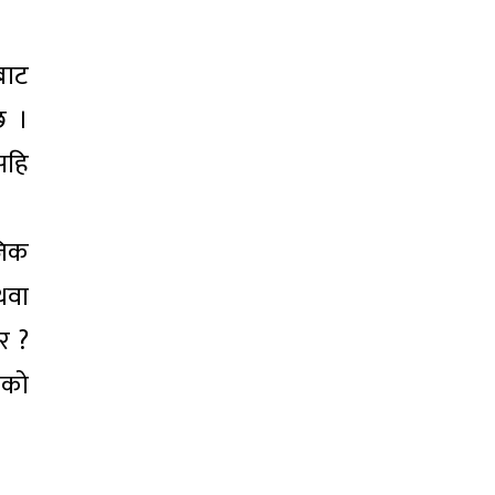
बाट
छ ।
सहि
जिक
थवा
र ?
ाको