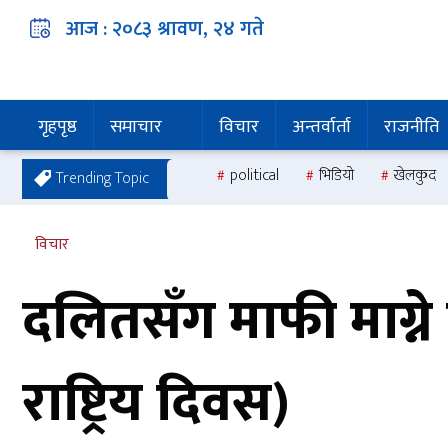
आज :
२०८३ श्रावण, २४
गते
गृहपृष्ठ
समाचार
विचार
अन्तर्वार्ता
राजनीति
political
भिडियो
खेलकुद
Trending Topic
विचार
दलितसँग माफी माग्ने क
राष्ट्रिय दिवस)