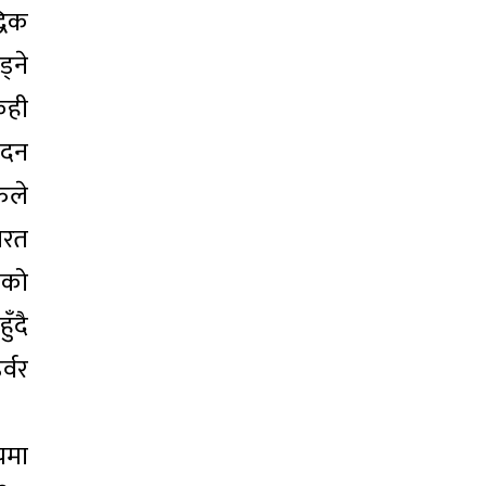
्धिक
ड्ने
ेही
ादन
ुले
ारत
जको
ँदै
्वर
यमा