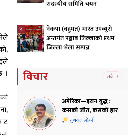
सदस्यीय समिति चयन
नेकपा (बहुमत) भारत उपब्युरो
५
ेले
अन्तर्गत पञ्जाब जिल्लाको प्रथम
जिल्ला भेला सम्पन्न
को,
इले
विचार
छ ।
सबै
दको
अमेरिका—इरान युद्ध :
ना,
कसको जीत, कसको हार
बाट
गुणराज लोहनी
ोपमा