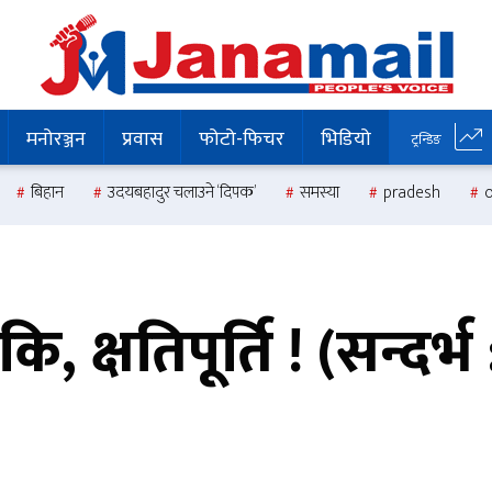
मनोरञ्जन
प्रवास
फोटो-फिचर
भिडियो
ट्रन्डिङ
बिहान
उदयबहादुर चलाउने ‘दिपक’
समस्या
pradesh
ि, क्षतिपूर्ति ! (सन्दर