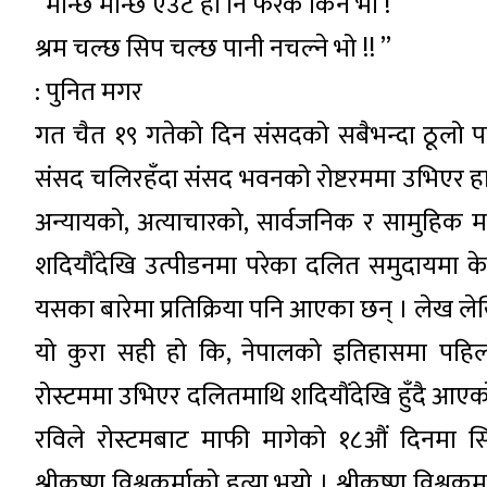
“मान्छे मान्छे एउटै हो नि फरक किन भो !
श्रम चल्छ सिप चल्छ पानी नचल्ने भो !! ”
: पुनित मगर
गत चैत १९ गतेको दिन संसदको सबैभन्दा ठूलो पार्टी
संसद चलिरहँदा संसद भवनको रोष्टरममा उभिएर हा
अन्यायको, अत्याचारको, सार्वजनिक र सामुहिक म
शदियौंदेखि उत्पीडनमा परेका दलित समुदायमा क
यसका बारेमा प्रतिक्रिया पनि आएका छन् । लेख ल
यो कुरा सही हो कि, नेपालको इतिहासमा पह
रोस्टममा उभिएर दलितमाथि शदियौंदेखि हुँदै आएक
रविले रोस्टमबाट माफी मागेको १८औं दिनमा सिन्
श्रीकृष्ण विश्वकर्माको हत्या भयो । श्रीकृष्ण विश्