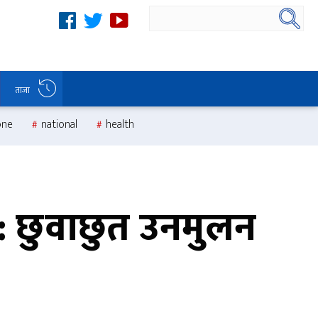
ताजा
one
national
health
्भ : छुवाछुत उनमुलन