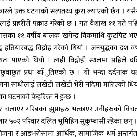
ारले उक्त घटनाको सत्यतथ्य कुरा ल्याएको छैन । यसै
ाई प्रहरीले पक्राउ गरेको छ । गत वैशाख ११ गते पश्च
बासका ११ वर्षीय बालक खगेन्द्र विकमाथि कुटपिट भ
्ध हतियारबद्ध विद्रोह गरेको थियो । जनयुद्धका दश वर्
न्यता पाएको थियो । त्यही विद्रोही स्थलमा अहिले द
 छुवाछुत प्रथा ब्यँुतिएको छ । यो भन्दा दर्दनाक घ
जना साथीलाई लखेटी लखेटी भेरी नदिमा मारिएको थिय
ा घटनाको फेहरिस्त नै हुन्छ ।
ोजर चलाएर गरिबका झुप्राहरु भत्काएर उनीहरुको विचल
र ५०२ परिवार दलित भूमिहिन सुकुम्बासी रहेका छन् ।
ोजना र आडभरोसामा आर्थिक, सामाजिक धर्म अन्तर्ग