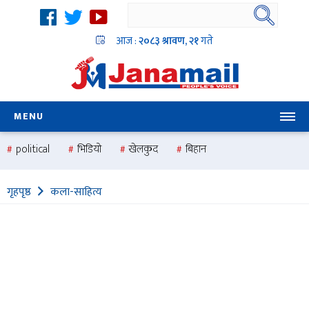
आज :
२०८३ श्रावण, २१
गते
MENU
political
भिडियो
खेलकुद
बिहान
उदयबहादुर चलाउने ‘दिपक’
समस्या
pradesh
one
गृहपृष्ठ
कला-साहित्य
national
health