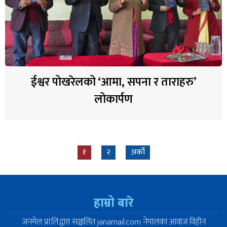
ईश्वर पोखरेलको ‘आमा, सपना र ताराहरु’
लोकार्पण
१
२
अर्को
हाम्रो बारे
जनमेल प्रा.लि.द्वारा सञ्चालित janamail.com नेपालका आवाज विहीन