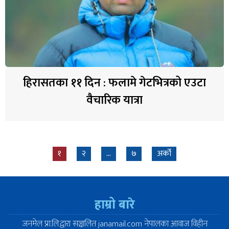
हिरासतका ११ दिन : फलामे गेटभित्रको एउटा
वैचारिक यात्रा
१
२
…
७
अर्को
हाम्रो बारे
जनमेल प्रा.लि.द्वारा सञ्चालित janamail.com नेपालका आवाज विहीन