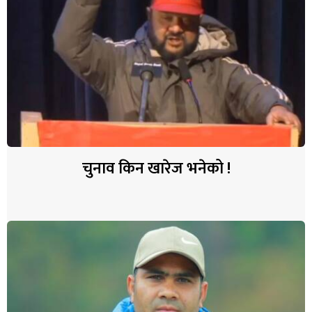
चुनाव किन खारेज भनेको !