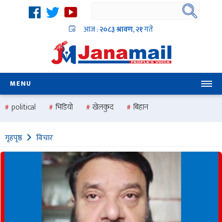
आज :
२०८३ श्रावण, २१
गते
MENU
political
भिडियो
खेलकुद
बिहान
उदयबहादुर चलाउने ‘दिपक’
समस्या
pradesh
one
गृहपृष्ठ
विचार
national
health