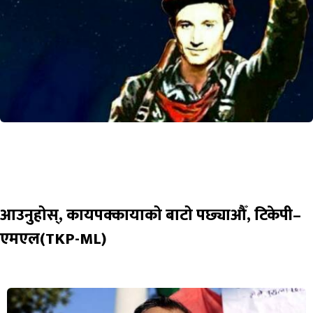
आउनुहोस्, कायपक्कायाको बाटो पछ्याऔँ, टिकेपी–
एमएल(TKP-ML)