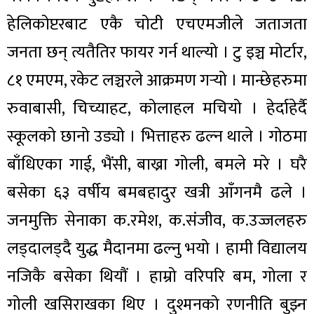
हेलिकोप्टरबाट एकै चोटी एचएमजीले जताजता
जनता छन् त्यतैतिर फायर गर्न थाल्यो । टु इञ्च मोर्टार,
८१ एमएम, रकेट लञ्चरले आक्रमण गर्‍यो । मान्छेहरुमा
रुवाबासी, चिच्याहट, कोलाहल मचियो । हेर्दाहेर्दै
स्कूलको छानो उड्यो । भित्ताहरु ढल्न थाले । गोठमा
बाँधिएका गाई, भैंसी, बाख्रा गोली, बमले मरे । घरै
बसेका ६३ वर्षीय बमबहादुर खत्री आँगनमै ढले ।
जनमुक्ति सेनाका क.रमेश, क.संजीव, क.उज्जलहरु
लड्दालड्दै युद्ध मैदानमा ढल्नु भयो । हामी विद्यालय
नजिकै बसेका थियौं । हाम्रो वरिपरि बम, गोला र
गोली खसिराखका थिए । दुश्मनको रणनीति बुझ्न