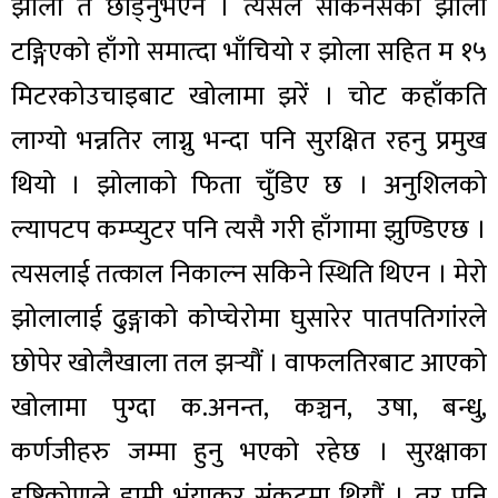
झोला त छोड्नुभएन । त्यसैले सकिनसकी झोला
टङ्गिएको हाँगो समात्दा भाँचियो र झोला सहित म १५
मिटरकोउचाइबाट खोलामा झरें । चोट कहाँकति
लाग्यो भन्नतिर लाग्नु भन्दा पनि सुरक्षित रहनु प्रमुख
थियो । झोलाको फिता चुँडिए छ । अनुशिलको
ल्यापटप कम्प्युटर पनि त्यसै गरी हाँगामा झुण्डिएछ ।
त्यसलाई तत्काल निकाल्न सकिने स्थिति थिएन । मेरो
झोलालाई ढुङ्गाको कोप्चेरोमा घुसारेर पातपतिगांरले
छोपेर खोलैखाला तल झर्‍यौं । वाफलतिरबाट आएको
खोलामा पुग्दा क.अनन्त, कञ्चन, उषा, बन्धु,
कर्णजीहरु जम्मा हुनु भएको रहेछ । सुरक्षाका
दृष्टिकोणले हामी भंयाकर संकटमा थियौं । तर पनि