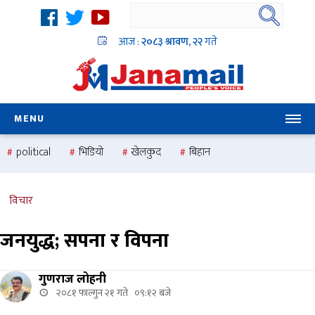
आज :
२०८३ श्रावण, २२
गते
MENU
political
भिडियो
खेलकुद
बिहान
उदयबहादुर चलाउने ‘दिपक’
समस्या
pradesh
one
national
health
विचार
जनयुद्ध; सपना र विपना
गुणराज लोहनी
२०८१ फाल्गुन २१ गते ०९:१२ बजे