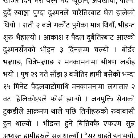
खोजेर दिन भरी बस्ने गर्दै प्यूठान, अर्घखाँची, पाल्पा
हुदैं स्याञ्जा पुग्दा दुश्मनले चारैतिरबाट घेरा हालेको
थियो । राती २ बजे गर्कोट पुगेका मात्र थियौं, भीडन्त
शुरु भैहाल्यो । आकाश र पैदल दुबैतिरबाट आएको
दुश्मनसँगको भीड्न ३ दिनसम्म चल्यो । बोर्डर
भञ्ज्याङ, चित्रेभञ्ज्याङ र मनकामनामा भीषण लडाँइ
भयो । पुष २९ गते साँझ ३ बजेतिर हामी बसेको भन्दा
१५ मिनेट पैदलबाटोमाथि मनकामनामा लगातार २
वटा हेलिकोप्टरले फोर्स झार्‍यो । जनमुक्ति सेनाको
टुकडीले आक्रमण थाले पछि तिनीहरुको रुवाबासी
हुन थाल्यो । भीडन्त हुने बित्तिक्कै एफएम सुन्न
अभ्यस्त हामीहरुले सुन्न थाल्यौं । “सर घाइते हुनु भयो,