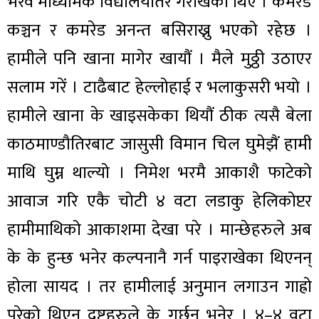
भैरव माध्यमिक विद्यालयतिर गैराखेका थिए । कमरेड
कञ्चन र कमरेड अनन्त बसिराख्नु भएको रहेछ ।
हामीले पनि खाना मागेर खायौं । मैले मुठ्ठी उठाएर
सलाम गरें । टाढैबाट हेल्लोहाई र भलाकुसरी भयो ।
हामीले खाना के खाइसकेका थियौं ठीक त्यसै बेला
काठमाण्डौतिरबाट जासुसी विमान चिल घुमेझैं हामी
माथि घुम्न थाल्यो । निमेश भरमै आकाशै फाटेको
आवाज गरि एकै चोटी ४ वटा लडाकु हेलिकोप्टर
हामीमाथिको आकाशमा देखा परे । मान्छेहरुले अब
के के हुन्छ भनेर कल्पनानै गर्न पाइराखेका थिएनन्
होला सायद । तर हामीलाई अनुमान लगाउन गाह्रो
परेको थिएन दुष्टहरुले के गर्छन् भनेर । ४–४ वटा