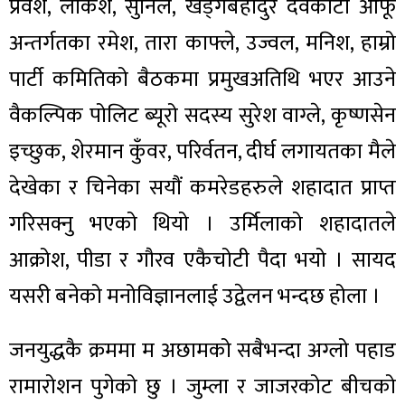
प्रवेश, लोकेश, सुनिल, खड्गबहादुर देवकोटा आफू
अन्तर्गतका रमेश, तारा काफ्ले, उज्वल, मनिश, हाम्रो
पार्टी कमितिको बैठकमा प्रमुखअतिथि भएर आउने
वैकल्पिक पोलिट ब्यूरो सदस्य सुरेश वाग्ले, कृष्णसेन
इच्छुक, शेरमान कुँवर, परिर्वतन, दीर्घ लगायतका मैले
देखेका र चिनेका सयौं कमरेडहरुले शहादात प्राप्त
गरिसक्नु भएको थियो । उर्मिलाको शहादातले
आक्रोश, पीडा र गौरव एकैचोटी पैदा भयो । सायद
यसरी बनेको मनोविज्ञानलाई उद्वेलन भन्दछ होला ।
जनयुद्धकै क्रममा म अछामको सबैभन्दा अग्लो पहाड
रामारोशन पुगेको छु । जुम्ला र जाजरकोट बीचको