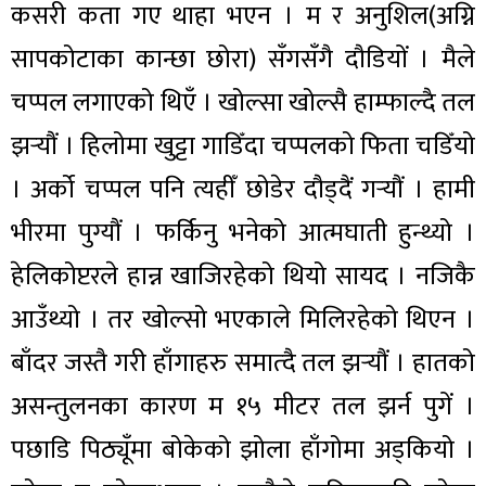
कसरी कता गए थाहा भएन । म र अनुशिल(अग्नि
सापकोटाका कान्छा छोरा) सँगसँगै दौडियों । मैले
चप्पल लगाएको थिएँ । खोल्सा खोल्सै हाम्फाल्दै तल
झर्‍यौं । हिलोमा खुट्टा गाडिँदा चप्पलको फिता चडिँयो
। अर्को चप्पल पनि त्यहीँ छोडेर दौड्दैं गर्‍यौं । हामी
भीरमा पुग्यौं । फर्किनु भनेको आत्मघाती हुन्थ्यो ।
हेलिकोप्टरले हान्न खाजिरहेको थियो सायद । नजिकै
आउँथ्यो । तर खोल्सो भएकाले मिलिरहेको थिएन ।
बाँदर जस्तै गरी हाँगाहरु समात्दै तल झर्‍यौं । हातको
असन्तुलनका कारण म १५ मीटर तल झर्न पुगें ।
पछाडि पिठ्यूँमा बोकेको झोला हाँगोमा अड्कियो ।