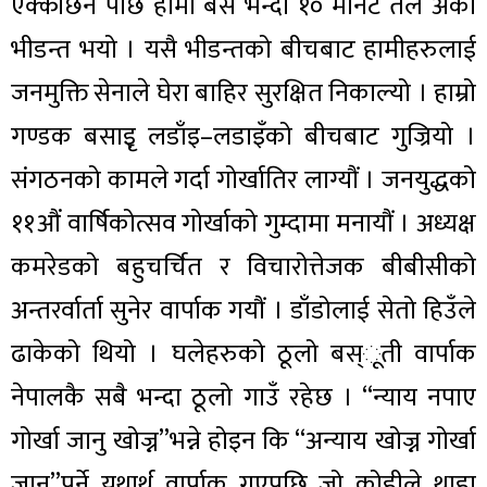
एक्कैछिन पछि हामी बसे भन्दा १० मीनेट तल अर्को
भीडन्त भयो । यसै भीडन्तको बीचबाट हामीहरुलाई
जनमुक्ति सेनाले घेरा बाहिर सुरक्षित निकाल्यो । हाम्रो
गण्डक बसाइृ लडाँइ–लडाइँको बीचबाट गुज्रियो ।
संगठनको कामले गर्दा गोर्खातिर लाग्यौं । जनयुद्धको
११औं वार्षिकोत्सव गोर्खाको गुम्दामा मनायौं । अध्यक्ष
कमरेडको बहुचर्चित र विचारोत्तेजक बीबीसीको
अन्तरर्वार्ता सुनेर वार्पाक गयौं । डाँडोलाई सेतो हिउँले
ढाकेको थियो । घलेहरुको ठूलो बस्ूती वार्पाक
नेपालकै सबै भन्दा ठूलो गाउँ रहेछ । “न्याय नपाए
गोर्खा जानु खोज्न”भन्ने होइन कि “अन्याय खोज्न गोर्खा
जानु”पर्ने यथार्थ वार्पाक गएपछि जो कोहीले थाहा