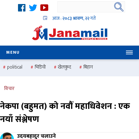
आज :
२०८३ श्रावण, २२
गते
MENU
political
भिडियो
खेलकुद
बिहान
उदयबहादुर चलाउने ‘दिपक’
समस्या
pradesh
one
national
health
विचार
नेकपा (बहुमत) को नवौँ महाधिवेशन : एक
नयाँ संश्लेषण
उदयबहादुर चलाउने